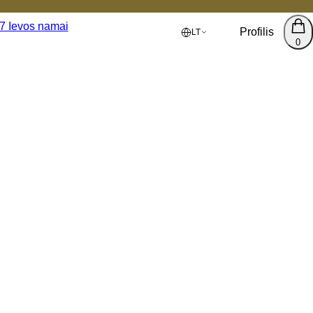
Profilis
LT
0