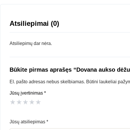
Atsiliepimai (0)
Atsiliepimų dar nėra.
Būkite pirmas aprašęs “Dovana aukso dėžu
El. pašto adresas nebus skelbiamas.
Būtini laukeliai pažy
Jūsų įvertinimas
*
★
★
★
★
★
Jūsų atsiliepimas
*