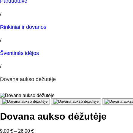
Parduotuvė
/
Rinkiniai ir dovanos
/
Šventinės idėjos
/
Dovana aukso dėžutėje
Dovana aukso dėžutėje
Price
9,00
€
–
26,00
€