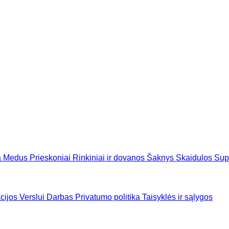
a
Medus
Prieskoniai
Rinkiniai ir dovanos
Šaknys
Skaidulos
Sup
cijos
Verslui
Darbas
Privatumo politika
Taisyklės ir sąlygos