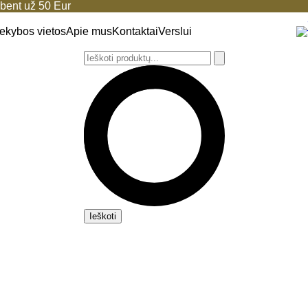
ent už 50 Eur
ekybos vietos
Apie mus
Kontaktai
Verslui
Ieškoti