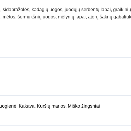
 sidabražolės, kadagių uogos, juodųjų serbentų lapai, graikinių
, mėtos, šermukšnių uogos, mėlynių lapai, ajerų šaknų gabaliuk
ų uogienė, Kakava, Kuršių marios, Miško žingsniai