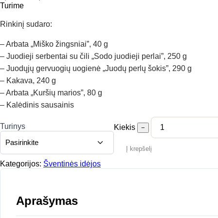
range:
Turime
9,00 €
through
Rinkinį sudaro:
26,00 €
– Arbata „Miško žingsniai”, 40 g
– Juodieji serbentai su čili „Sodo juodieji perlai”, 250 g
– Juodųjų gervuogių uogienė „Juodų perlų šokis”, 290 g
– Kakava, 240 g
– Arbata „Kuršių marios”, 80 g
– Kalėdinis sausainis
Turinys
Kiekis
−
Į krepšelį
Kategorijos:
Šventinės idėjos
Aprašymas