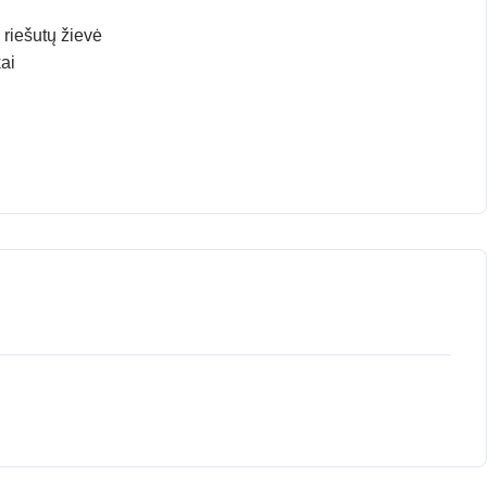
 riešutų žievė
ai