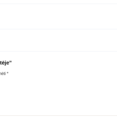
tėje”
mėti
*