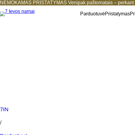
NEMOKAMAS PRISTATYMAS Venipak paštomatais – perkant b
Parduotuvė
Pristatymas
Pr
7IN
/