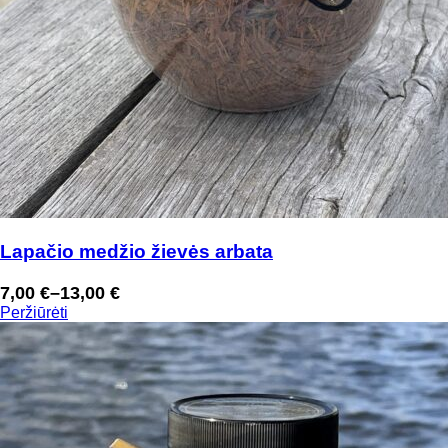
Lapačio medžio žievės arbata
7,00
€
–
13,00
€
Price
Peržiūrėti
range:
7,00 €
through
13,00 €