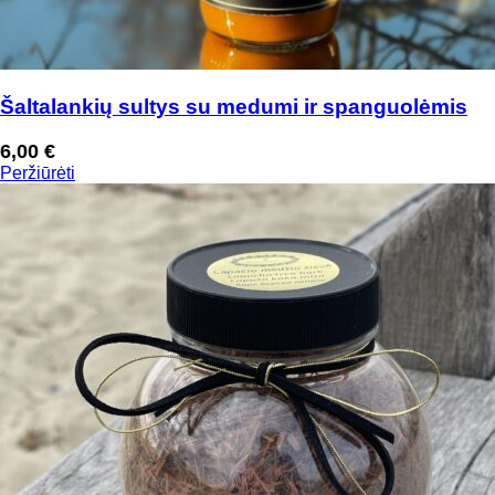
Šaltalankių sultys su medumi ir spanguolėmis
6,00
€
Peržiūrėti