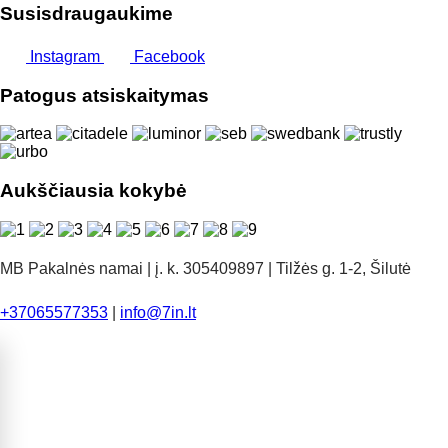
Susisdraugaukime
Instagram
Facebook
Patogus atsiskaitymas
Aukščiausia kokybė
MB Pakalnės namai | į. k. 305409897 | Tilžės g. 1-2, Šilutė
+37065577353
|
info@7in.lt