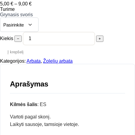
Price
5,00
€
–
9,00
€
range:
Turime
5,00 €
Grynasis svoris
through
9,00 €
Kiekis
−
+
Į krepšelį
Kategorijos:
Arbata
,
Žolelių arbata
Aprašymas
Kilmės šalis
: ES
Vartoti pagal skonį.
Laikyti sausoje, tamsioje vietoje.