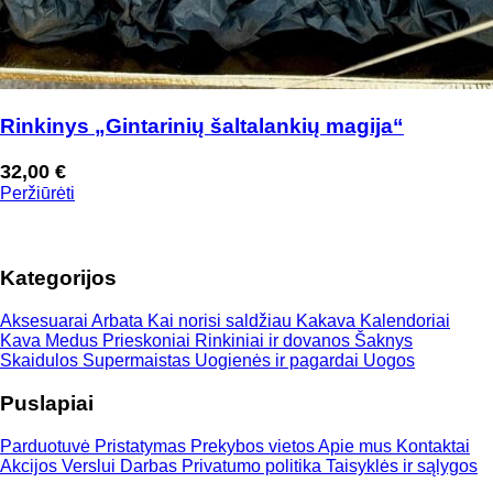
Rinkinys „Gintarinių šaltalankių magija“
32,00
€
Peržiūrėti
Kategorijos
Aksesuarai
Arbata
Kai norisi saldžiau
Kakava
Kalendoriai
Kava
Medus
Prieskoniai
Rinkiniai ir dovanos
Šaknys
Skaidulos
Supermaistas
Uogienės ir pagardai
Uogos
Puslapiai
Parduotuvė
Pristatymas
Prekybos vietos
Apie mus
Kontaktai
Akcijos
Verslui
Darbas
Privatumo politika
Taisyklės ir sąlygos