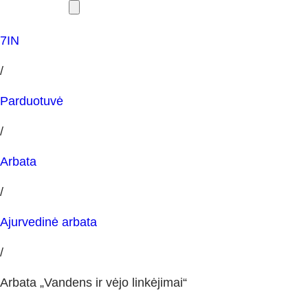
7IN
/
Parduotuvė
/
Arbata
/
Ajurvedinė arbata
/
Arbata „Vandens ir vėjo linkėjimai“