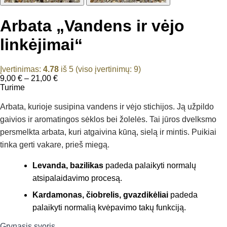
Arbata „Vandens ir vėjo
linkėjimai“
Įvertinimas:
4.78
iš 5 (viso įvertinimų:
9
)
Price
9,00
€
–
21,00
€
range:
Turime
9,00 €
through
Arbata, kurioje susipina vandens ir vėjo stichijos. Ją užpildo
21,00 €
gaivios ir aromatingos sėklos bei žolelės. Tai jūros dvelksmo
persmelkta arbata, kuri atgaivina kūną, sielą ir mintis. Puikiai
tinka gerti vakare, prieš miegą.
Levanda, bazilikas
padeda palaikyti normalų
atsipalaidavimo procesą.
Kardamonas, čiobrelis, gvazdikėliai
padeda
palaikyti normalią kvėpavimo takų funkciją.
Grynasis svoris