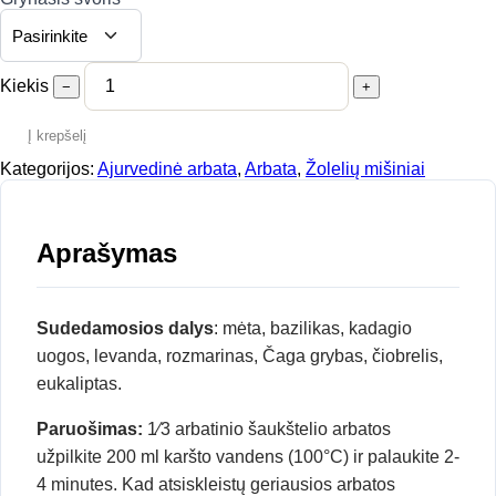
Kiekis
−
+
Į krepšelį
Kategorijos:
Ajurvedinė arbata
,
Arbata
,
Žolelių mišiniai
Aprašymas
Sudedamosios dalys
: mėta, bazilikas, kadagio
uogos, levanda, rozmarinas, Čaga grybas, čiobrelis,
eukaliptas.
Paruošimas:
1⁄3 arbatinio šaukštelio arbatos
užpilkite 200 ml karšto vandens (100°C) ir palaukite 2-
4 minutes. Kad atsiskleistų geriausios arbatos