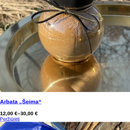
Arbata „Šeima“
12,00
€
–
30,00
€
Price
Peržiūrėti
range:
12,00 €