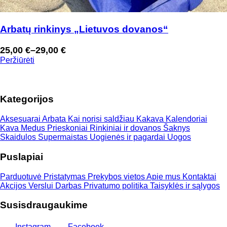
Arbatų rinkinys „Lietuvos dovanos“
25,00
€
–
29,00
€
Price
Peržiūrėti
range:
25,00 €
through
Kategorijos
29,00 €
Aksesuarai
Arbata
Kai norisi saldžiau
Kakava
Kalendoriai
Kava
Medus
Prieskoniai
Rinkiniai ir dovanos
Šaknys
Skaidulos
Supermaistas
Uogienės ir pagardai
Uogos
Puslapiai
Parduotuvė
Pristatymas
Prekybos vietos
Apie mus
Kontaktai
Akcijos
Verslui
Darbas
Privatumo politika
Taisyklės ir sąlygos
Susisdraugaukime
Instagram
Facebook