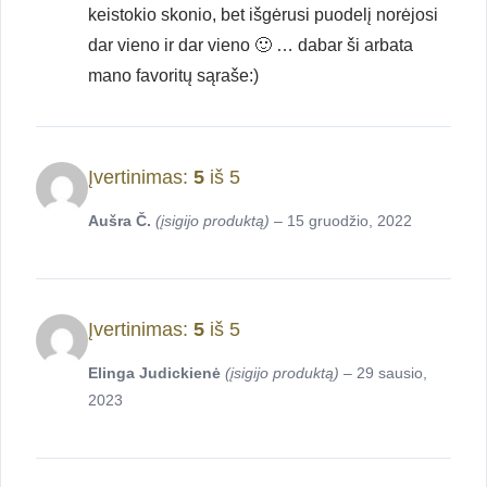
keistokio skonio, bet išgėrusi puodelį norėjosi
dar vieno ir dar vieno 🙂 … dabar ši arbata
mano favoritų sąraše:)
Įvertinimas:
5
iš 5
Aušra Č.
(įsigijo produktą)
–
15 gruodžio, 2022
Įvertinimas:
5
iš 5
Elinga Judickienė
(įsigijo produktą)
–
29 sausio,
2023