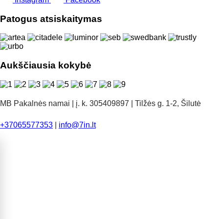
Patogus atsiskaitymas
Aukščiausia kokybė
MB Pakalnės namai | į. k. 305409897 | Tilžės g. 1-2, Šilutė
+37065577353
|
info@7in.lt