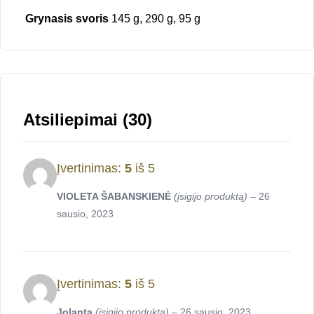
Grynasis svoris
145 g, 290 g, 95 g
Atsiliepimai (30)
Įvertinimas:
5
iš 5
VIOLETA ŠABANSKIENĖ
(įsigijo produktą)
–
26
sausio, 2023
Įvertinimas:
5
iš 5
Jolanta
(įsigijo produktą)
–
26 sausio, 2023