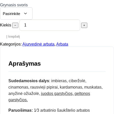
Grynasis svoris
Kiekis
−
+
Į krepšelį
Kategorijos:
Ajurvedinė arbata
,
Arbata
Aprašymas
Sudedamosios dalys
: imbieras, ciberžolė,
cinamonas, rausvieji pipirai, kardamonas, muskatas,
anyžinė ožiažolė,
juodos garstyčios, geltonos
garstyčios.
Paruošimas:
1⁄3 arbatinio šaukštelio arbatos