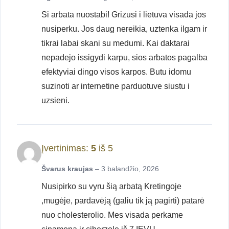
Si arbata nuostabi! Grizusi i lietuva visada jos
nusiperku. Jos daug nereikia, uztenka ilgam ir
tikrai labai skani su medumi. Kai daktarai
nepadejo issigydi karpu, sios arbatos pagalba
efektyviai dingo visos karpos. Butu idomu
suzinoti ar internetine parduotuve siustu i
uzsieni.
Įvertinimas:
5
iš 5
Švarus kraujas
–
3 balandžio, 2026
Nusipirko su vyru šią arbatą Kretingoje
,mugėje, pardavėją (galiu tik ją pagirti) patarė
nuo cholesterolio. Mes visada perkame