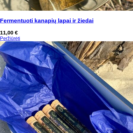
Fermentuoti kanapių lapai ir žiedai
11,00
€
Peržiūrėti