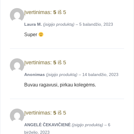
Įvertinimas:
5
iš 5
Laura M.
(įsigijo produktą)
–
5 balandžio, 2023
Super
Įvertinimas:
5
iš 5
Anonimas
(įsigijo produktą)
–
14 balandžio, 2023
Buvau ragavusi, pirkau kolegėms.
Įvertinimas:
5
iš 5
ANGELĖ ČEKAVIČIENĖ
(įsigijo produktą)
–
6
birželio, 2023