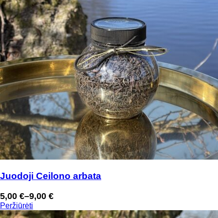
Juodoji Ceilono arbata
5,00
€
–
9,00
€
Price
Peržiūrėti
range: