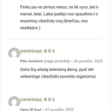
Perku jau ne pirmus metus, ne tik vyrui, bet ir
mamai, tetai. Labai padėjo nuo spaudimo ( o
maximinę ciberžolę visą išmečiau, nes
neefektyvi ).
Įvertinimas:
5
iš 5
Rita Jackienė
(įsigijo produktą)
–
26 gruodžio, 2023
Geriu šią arbatą kiekvieną dieną, ypač dėl
veiksmingo ciberžolės poveikio organizmui
Įvertinimas:
5
iš 5
Ugne M Gud
–
27 gruodžio, 2025