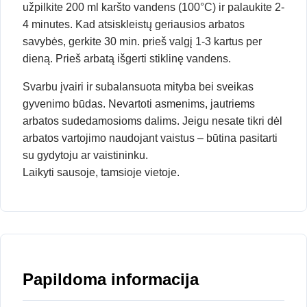
užpilkite 200 ml karšto vandens (100°C) ir palaukite 2-
4 minutes. Kad atsiskleistų geriausios arbatos
savybės, gerkite 30 min. prieš valgį 1-3 kartus per
dieną. Prieš arbatą išgerti stiklinę vandens.
Svarbu įvairi ir subalansuota mityba bei sveikas
gyvenimo būdas. Nevartoti asmenims, jautriems
arbatos sudedamosioms dalims. Jeigu nesate tikri dėl
arbatos vartojimo naudojant vaistus – būtina pasitarti
su gydytoju ar vaistininku.
Laikyti sausoje, tamsioje vietoje.
Papildoma informacija