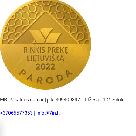
MB Pakalnės namai | į. k. 305409897 | Tilžės g. 1-2, Šilutė
+37065577353
|
info@7in.lt