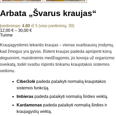
Arbata „Švarus kraujas“
Įvertinimas:
4.80
iš 5 (viso įvertinimų:
30
)
Price
12,00
€
–
30,00
€
range:
Turime
12,00 €
through
Kraujagyslėmis tekantis kraujas – vienas svarbiausių įrodymų,
30,00 €
kad žmogus yra gyvas. Būtent kraujas padeda aprūpinti kūną
deguonimi, maistinėmis medžiagomis, jis kovoja už organizmo
sveikatą, todėl svarbu rūpintis tinkamu kraujotakos sistemos
veikimu.
Ciberžolė
padeda palaikyti normalią kraujotakos
sistemos funkciją.
Imbieras
padeda palaikyti normalią širdies veiklą.
Kardamonas
padeda palaikyti normalią širdies ir
kraujagyslių veiklą.