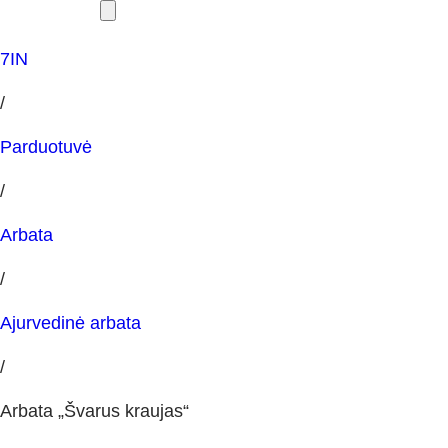
7IN
/
Parduotuvė
/
Arbata
/
Ajurvedinė arbata
/
Arbata „Švarus kraujas“