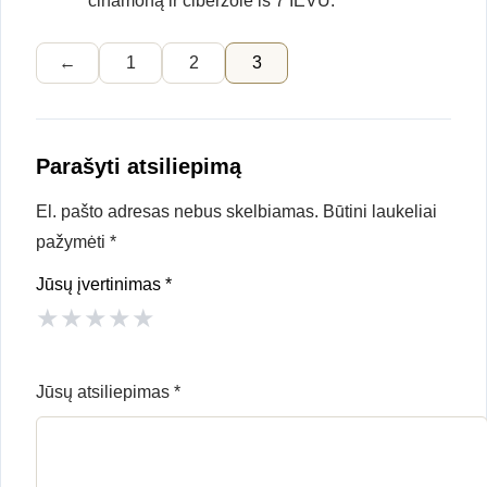
cinamoną ir ciberzole iš 7 IEVU.
←
1
2
3
Parašyti atsiliepimą
El. pašto adresas nebus skelbiamas.
Būtini laukeliai
pažymėti
*
Jūsų įvertinimas
*
★
★
★
★
★
Jūsų atsiliepimas
*