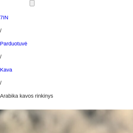
7IN
/
Parduotuvė
/
Kava
/
Arabika kavos rinkinys