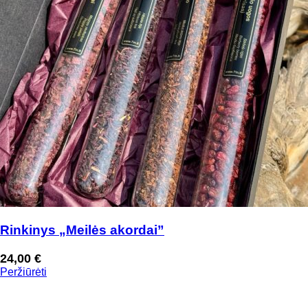
Rinkinys „Meilės akordai”
24,00
€
Peržiūrėti