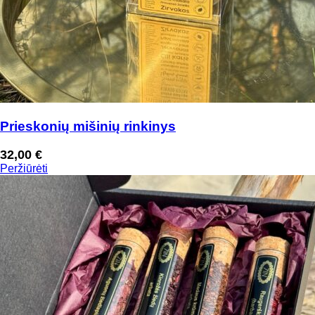
Prieskonių mišinių rinkinys
32,00
€
Peržiūrėti