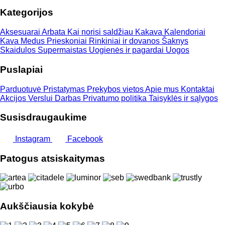
Kategorijos
Aksesuarai
Arbata
Kai norisi saldžiau
Kakava
Kalendoriai
Kava
Medus
Prieskoniai
Rinkiniai ir dovanos
Šaknys
Skaidulos
Supermaistas
Uogienės ir pagardai
Uogos
Puslapiai
Parduotuvė
Pristatymas
Prekybos vietos
Apie mus
Kontaktai
Akcijos
Verslui
Darbas
Privatumo politika
Taisyklės ir sąlygos
Susisdraugaukime
Instagram
Facebook
Patogus atsiskaitymas
Aukščiausia kokybė