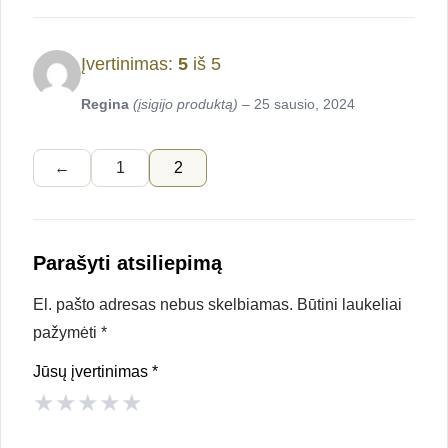
Įvertinimas:
5
iš 5
Regina
(įsigijo produktą)
–
25 sausio, 2024
←
1
2
Parašyti atsiliepimą
El. pašto adresas nebus skelbiamas.
Būtini laukeliai
pažymėti
*
Jūsų įvertinimas
*
★
★
★
★
★