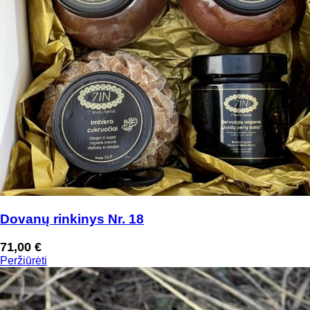
Dovanų rinkinys Nr. 18
71,00
€
Peržiūrėti