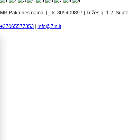
MB Pakalnės namai | į. k. 305409897 | Tilžės g. 1-2, Šilutė
+37065577353
|
info@7in.lt