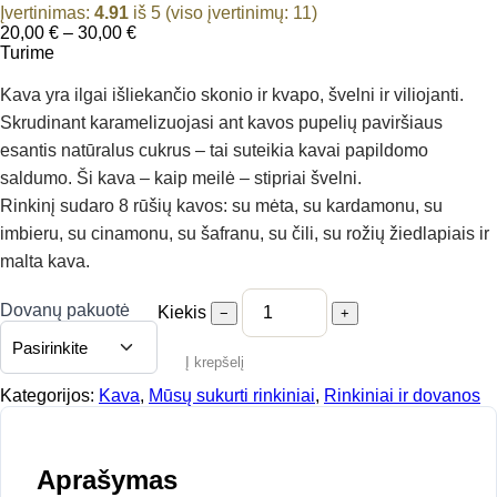
Įvertinimas:
4.91
iš 5 (viso įvertinimų:
11
)
Price
20,00
€
–
30,00
€
range:
Turime
20,00 €
through
Kava yra ilgai išliekančio skonio ir kvapo, švelni ir viliojanti.
30,00 €
Skrudinant karamelizuojasi ant kavos pupelių paviršiaus
esantis natūralus cukrus – tai suteikia kavai papildomo
saldumo. Ši kava – kaip meilė – stipriai švelni.
Rinkinį sudaro 8 rūšių kavos: su mėta, su kardamonu, su
imbieru, su cinamonu, su šafranu, su čili, su rožių žiedlapiais ir
malta kava.
Dovanų pakuotė
Kiekis
−
+
Į krepšelį
Kategorijos:
Kava
,
Mūsų sukurti rinkiniai
,
Rinkiniai ir dovanos
Aprašymas