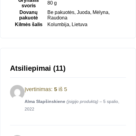
Grynasis
80 g
svoris
Dovanų
Be pakuotės, Juoda, Mėlyna,
pakuotė
Raudona
Kilmės šalis
Kolumbija, Lietuva
Atsiliepimai (11)
Įvertinimas:
5
iš 5
Alma Slapšinskiene
(įsigijo produktą)
–
5 spalio,
2022