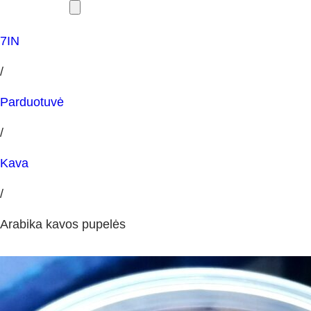
7IN
/
Parduotuvė
/
Kava
/
Arabika kavos pupelės