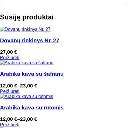
Susiję produktai
Dovanų rinkinys Nr. 27
27,00
€
Peržiūrėti
Arabika kava su šafranu
12,00
€
–
23,00
€
Price
Peržiūrėti
range:
12,00 €
through
Arabika kava su rūtomis
23,00 €
12,00
€
–
23,00
€
Price
Peržiūrėti