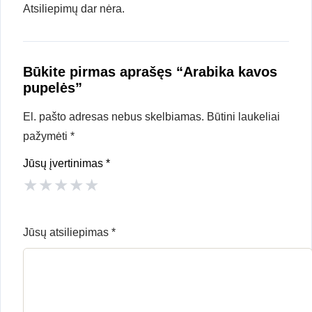
Atsiliepimų dar nėra.
Būkite pirmas aprašęs “Arabika kavos
pupelės”
El. pašto adresas nebus skelbiamas.
Būtini laukeliai
pažymėti
*
Jūsų įvertinimas
*
★
★
★
★
★
Jūsų atsiliepimas
*