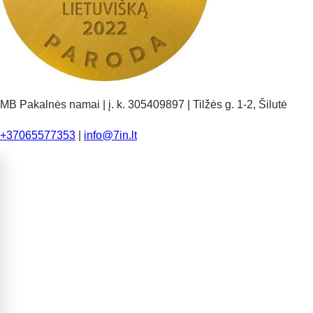
MB Pakalnės namai | į. k. 305409897 | Tilžės g. 1-2, Šilutė
+37065577353
|
info@7in.lt