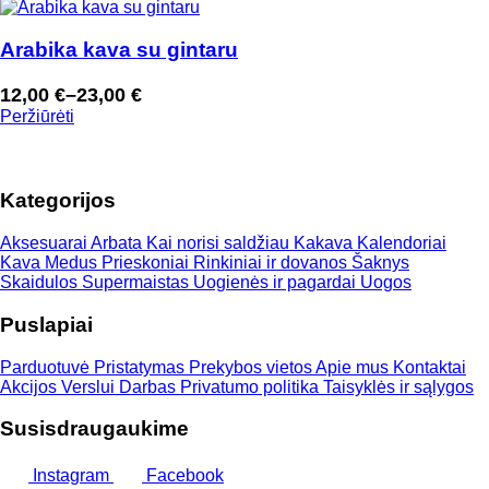
range:
12,00 €
through
Arabika kava su gintaru
23,00 €
12,00
€
–
23,00
€
Price
Peržiūrėti
range:
12,00 €
through
Kategorijos
23,00 €
Aksesuarai
Arbata
Kai norisi saldžiau
Kakava
Kalendoriai
Kava
Medus
Prieskoniai
Rinkiniai ir dovanos
Šaknys
Skaidulos
Supermaistas
Uogienės ir pagardai
Uogos
Puslapiai
Parduotuvė
Pristatymas
Prekybos vietos
Apie mus
Kontaktai
Akcijos
Verslui
Darbas
Privatumo politika
Taisyklės ir sąlygos
Susisdraugaukime
Instagram
Facebook