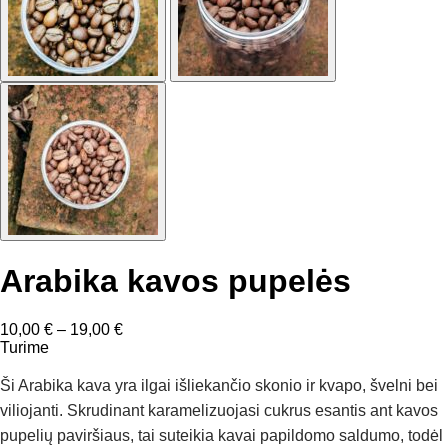
Arabika kavos pupelės
Price
10,00
€
–
19,00
€
range:
Turime
10,00 €
through
Ši Arabika kava yra ilgai išliekančio skonio ir kvapo, švelni bei
19,00 €
viliojanti. Skrudinant karamelizuojasi cukrus esantis ant kavos
pupelių paviršiaus, tai suteikia kavai papildomo saldumo, todėl