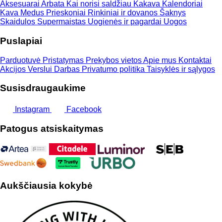
Aksesuarai
Arbata
Kai norisi saldžiau
Kakava
Kalendoriai
Kava
Medus
Prieskoniai
Rinkiniai ir dovanos
Šaknys
Skaidulos
Supermaistas
Uogienės ir pagardai
Uogos
Puslapiai
Parduotuvė
Pristatymas
Prekybos vietos
Apie mus
Kontaktai
Akcijos
Verslui
Darbas
Privatumo politika
Taisyklės ir sąlygos
Susisdraugaukime
Instagram
Facebook
Patogus atsiskaitymas
Aukščiausia kokybė