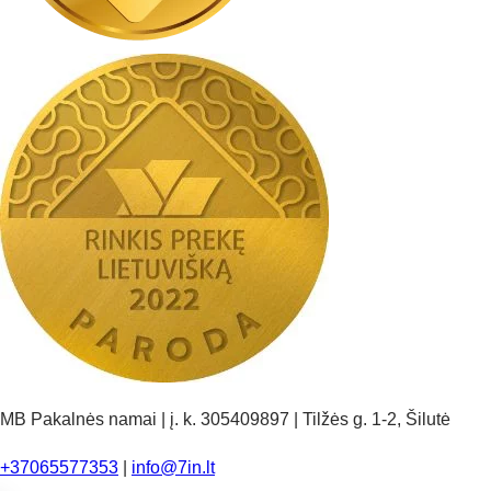
MB Pakalnės namai | į. k. 305409897 | Tilžės g. 1-2, Šilutė
+37065577353
|
info@7in.lt