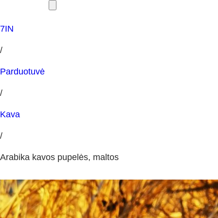
7IN
/
Parduotuvė
/
Kava
/
Arabika kavos pupelės, maltos