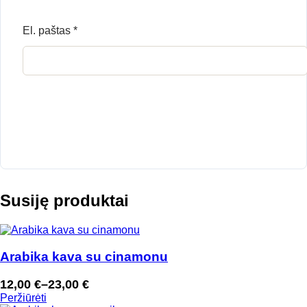
El. paštas
*
Susiję produktai
Arabika kava su cinamonu
12,00
€
–
23,00
€
Price
Peržiūrėti
range: