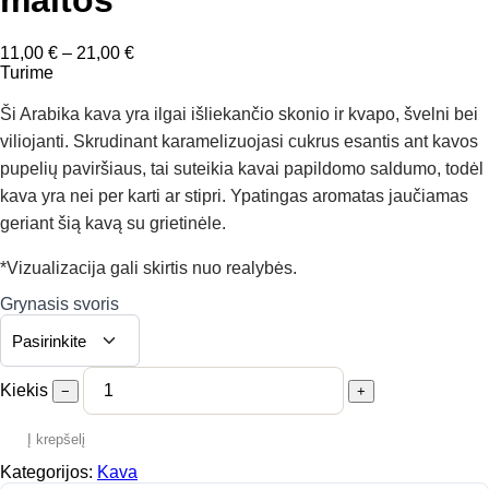
Price
11,00
€
–
21,00
€
range:
Turime
11,00 €
through
Ši Arabika kava yra ilgai išliekančio skonio ir kvapo, švelni bei
21,00 €
viliojanti. Skrudinant karamelizuojasi cukrus esantis ant kavos
pupelių paviršiaus, tai suteikia kavai papildomo saldumo, todėl
kava yra nei per karti ar stipri. Ypatingas aromatas jaučiamas
geriant šią kavą su grietinėle.
*Vizualizacija gali skirtis nuo realybės.
Grynasis svoris
Kiekis
−
+
Į krepšelį
Kategorijos:
Kava