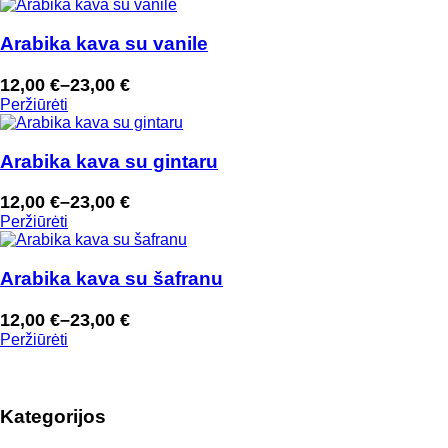
12,00 €
through
Arabika kava su vanile
23,00 €
12,00
€
–
23,00
€
Price
Peržiūrėti
range:
12,00 €
through
Arabika kava su gintaru
23,00 €
12,00
€
–
23,00
€
Price
Peržiūrėti
range:
12,00 €
through
Arabika kava su šafranu
23,00 €
12,00
€
–
23,00
€
Price
Peržiūrėti
range:
12,00 €
through
Kategorijos
23,00 €