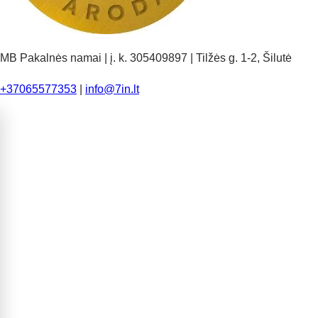
MB Pakalnės namai | į. k. 305409897 | Tilžės g. 1-2, Šilutė
+37065577353
|
info@7in.lt