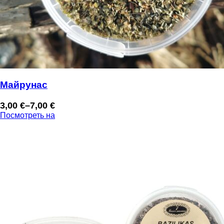
Майрунас
3,00
€
–
7,00
€
Диапазон
Посмотреть на
цен:
3,00 €
–
7,00 €