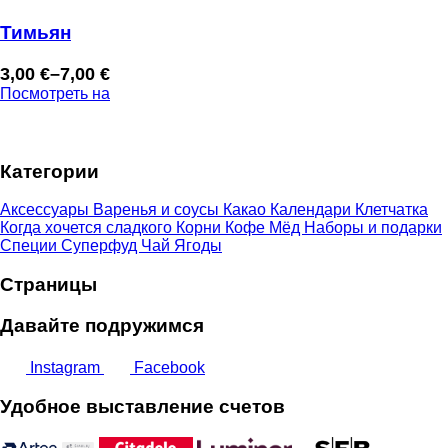
Тимьян
3,00
€
–
7,00
€
Диапазон
Посмотреть на
цен:
3,00 €
–
Категории
7,00 €
Аксессуары
Варенья и соусы
Какао
Календари
Клетчатка
Когда хочется сладкого
Корни
Кофе
Мёд
Наборы и подарки
Специи
Суперфуд
Чай
Ягоды
Страницы
Давайте подружимся
Instagram
Facebook
Удобное выставление счетов