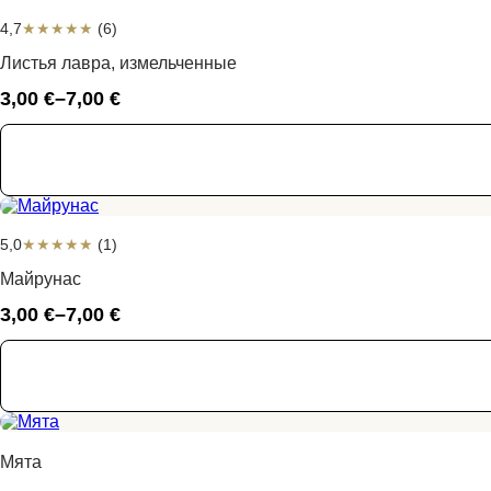
4,7
★
★
★
★
★
(6)
Листья лавра, измельченные
3,00
€
–
7,00
€
Диапазон
цен:
3,00 €
–
7,00 €
5,0
★
★
★
★
★
(1)
Майрунас
3,00
€
–
7,00
€
Диапазон
цен:
3,00 €
–
7,00 €
Мята