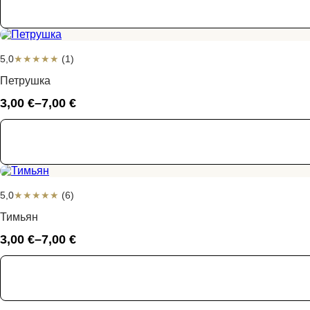
5,00 €
–
13,00 €
5,0
★
★
★
★
★
(1)
Петрушка
3,00
€
–
7,00
€
Диапазон
цен:
3,00 €
–
7,00 €
5,0
★
★
★
★
★
(6)
Тимьян
3,00
€
–
7,00
€
Диапазон
цен:
3,00 €
–
7,00 €