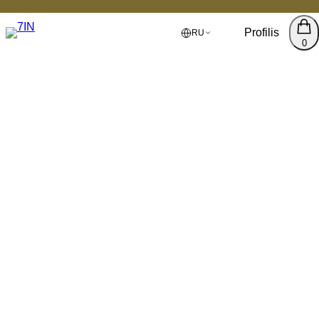
Profilis
RU
0