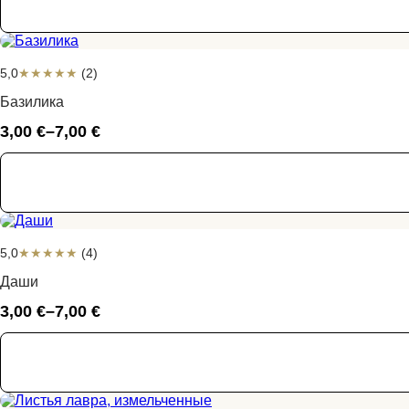
5,0
★
★
★
★
★
(2)
Базилика
3,00
€
–
7,00
€
Диапазон
цен:
3,00 €
–
7,00 €
5,0
★
★
★
★
★
(4)
Даши
3,00
€
–
7,00
€
Диапазон
цен:
3,00 €
–
7,00 €