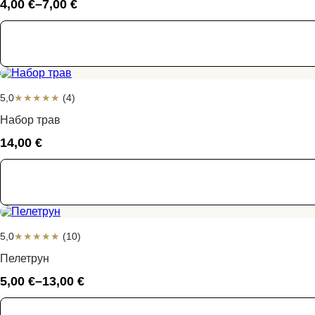
4,00
€
–
7,00
€
Диапазон
цен:
4,00 €
–
7,00 €
5,0
★
★
★
★
★
(4)
Набор трав
14,00
€
5,0
★
★
★
★
★
(10)
Пелетрун
5,00
€
–
13,00
€
Диапазон
цен: