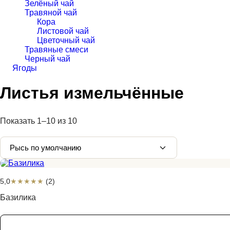
Зелёный чай
Травяной чай
Кора
Листовой чай
Цветочный чай
Травяные смеси
Черный чай
Ягоды
Листья измельчённые
Показать
1–10
из
10
5,0
★
★
★
★
★
(2)
Базилика