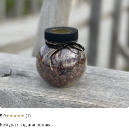
5,0
★
★
★
★
★
(1)
Кожура ягод шиповника