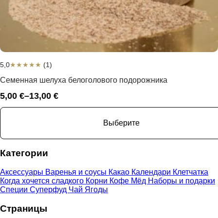
5,0
★
★
★
★
★
(1)
Семенная шелуха белоголового подорожника
5,00
€
–
13,00
€
Диапазон
цен:
5,00 €
Выберите
–
13,00 €
Категории
Аксессуары
Варенья и соусы
Какао
Календари
Клетчатка
Когда хочется сладкого
Корни
Кофе
Мёд
Наборы и подарки
Специи
Суперфуд
Чай
Ягоды
Страницы