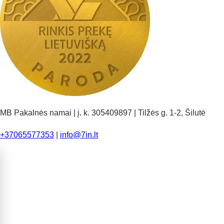
MB Pakalnės namai | į. k. 305409897 | Tilžės g. 1-2, Šilutė
+37065577353
|
info@7in.lt