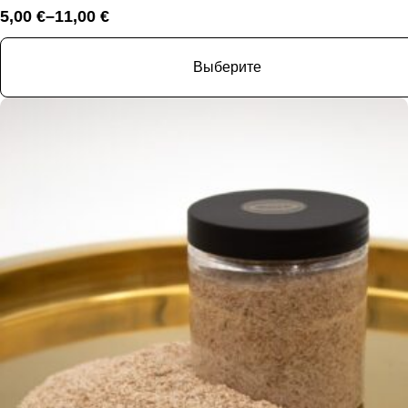
5,00
€
–
11,00
€
Диапазон
цен:
5,00 €
Выберите
–
11,00 €