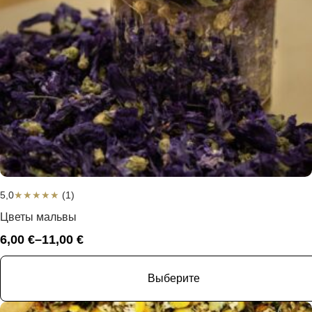
5,0
★
★
★
★
★
(1)
Цветы мальвы
6,00
€
–
11,00
€
Диапазон
цен:
6,00 €
Выберите
–
11,00 €