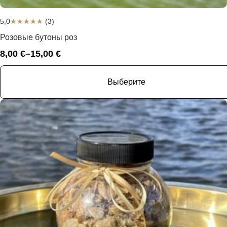
5,0
★
★
★
★
★
(3)
Розовые бутоны роз
8,00
€
–
15,00
€
Диапазон
цен:
8,00 €
Выберите
–
15,00 €