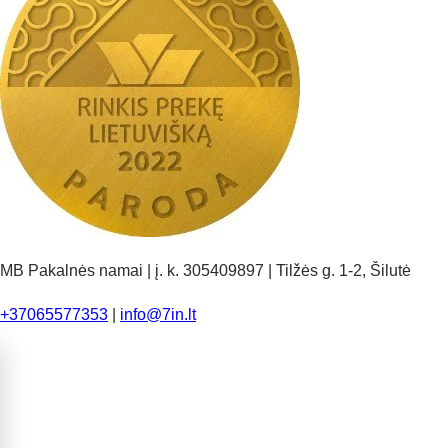
MB Pakalnės namai | į. k. 305409897 | Tilžės g. 1-2, Šilutė
+37065577353
|
info@7in.lt