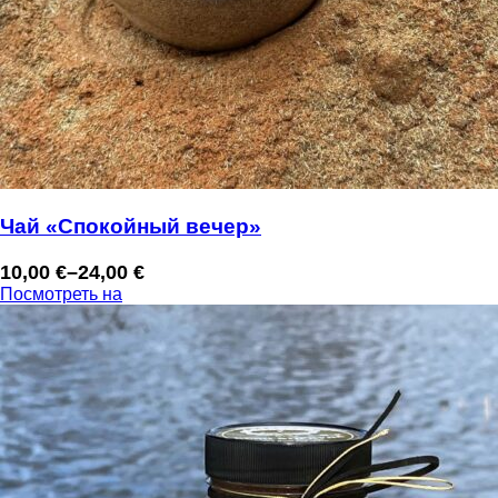
Чай «Спокойный вечер»
10,00
€
–
24,00
€
Диапазон
Посмотреть на
цен:
10,00 €
–
24,00 €