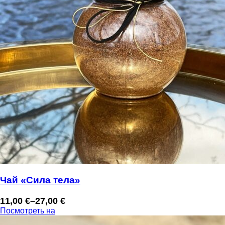
Чай «Сила тела»
11,00
€
–
27,00
€
Диапазон
Посмотреть на
цен: