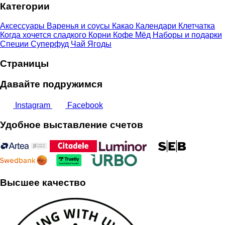
Категории
23,00 €
Аксессуары
Варенья и соусы
Какао
Календари
Клетчатка
Когда хочется сладкого
Корни
Кофе
Мёд
Наборы и подарки
Специи
Суперфуд
Чай
Ягоды
Страницы
Давайте подружимся
Instagram
Facebook
Удобное выставление счетов
Высшее качество