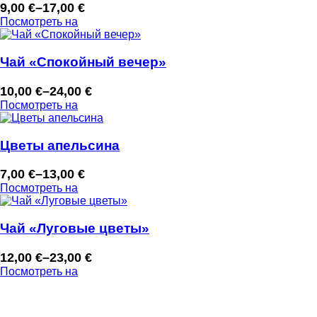
9,00
€
–
17,00
€
Диапазон
Посмотреть на
цен:
9,00 €
–
Чай «Спокойный вечер»
17,00 €
10,00
€
–
24,00
€
Диапазон
Посмотреть на
цен:
10,00 €
–
Цветы апельсина
24,00 €
7,00
€
–
13,00
€
Диапазон
Посмотреть на
цен:
7,00 €
–
Чай «Луговые цветы»
13,00 €
12,00
€
–
23,00
€
Диапазон
Посмотреть на
цен:
12,00 €
–