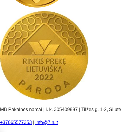
MB Pakalnės namai | į. k. 305409897 | Tilžės g. 1-2, Šilutė
+37065577353
|
info@7in.lt