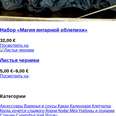
Набор «Магия янтарной облепихи»
32,00
€
Посмотреть на
Листья черники
5,00
€
–
9,00
€
Диапазон
Посмотреть на
цен:
5,00 €
–
Категории
9,00 €
Аксессуары
Варенья и соусы
Какао
Календари
Клетчатка
Когда хочется сладкого
Корни
Кофе
Мёд
Наборы и подарки
Специи
Суперфуд
Чай
Ягоды