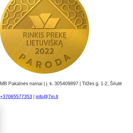
MB Pakalnės namai | į. k. 305409897 | Tilžės g. 1-2, Šilutė
+37065577353
|
info@7in.lt