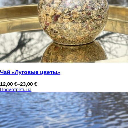
Чай «Луговые цветы»
12,00
€
–
23,00
€
Диапазон
Посмотреть на
цен:
12,00 €
–
23,00 €