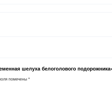
Семенная шелуха белоголового подорожника
поля помечены
*