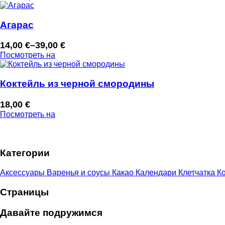
цен:
5,00 €
–
Агарас
13,00 €
14,00
€
–
39,00
€
Диапазон
Посмотреть на
цен:
14,00 €
–
Коктейль из черной смородины
39,00 €
18,00
€
Посмотреть на
Категории
Аксессуары
Варенья и соусы
Какао
Календари
Клетчатка
Ко
Страницы
Давайте подружимся