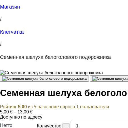
Магазин
/
Клетчатка
/
Семенная шелуха белоголового подорожника
Семенная шелуха белоголо
Рейтинг
5.00
из 5 на основе опроса
1
пользователя
Диапазон
5,00
€
–
13,00
€
цен:
Доступно по адресу
5,00 €
Нетто
Количество
−
–