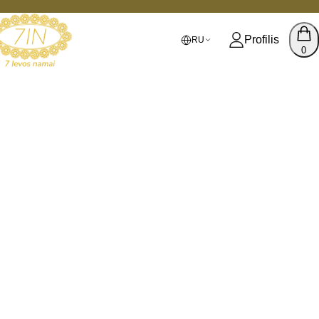
Profilis
RU
0