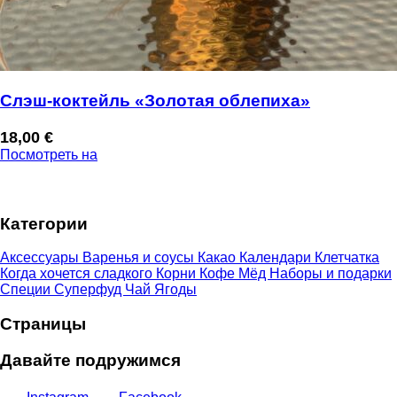
Слэш-коктейль «Золотая облепиха»
18,00
€
Посмотреть на
Категории
Аксессуары
Варенья и соусы
Какао
Календари
Клетчатка
Когда хочется сладкого
Корни
Кофе
Мёд
Наборы и подарки
Специи
Суперфуд
Чай
Ягоды
Страницы
Давайте подружимся