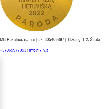
MB Pakalnės namai | į. k. 305409897 | Tilžės g. 1-2, Šilutė
+37065577353
|
info@7in.lt