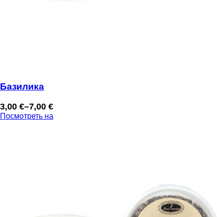
Базилика
3,00
€
–
7,00
€
Диапазон
Посмотреть на
цен:
3,00 €
–
7,00 €