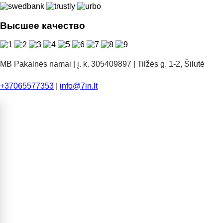
Высшее качество
MB Pakalnės namai | į. k. 305409897 | Tilžės g. 1-2, Šilutė
+37065577353
|
info@7in.lt