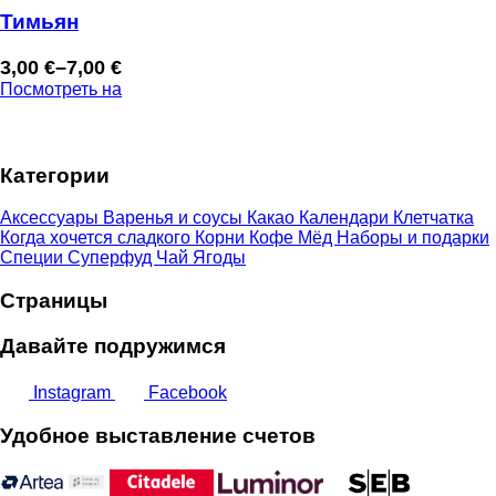
Тимьян
3,00
€
–
7,00
€
Диапазон
Посмотреть на
цен:
3,00 €
–
Категории
7,00 €
Аксессуары
Варенья и соусы
Какао
Календари
Клетчатка
Когда хочется сладкого
Корни
Кофе
Мёд
Наборы и подарки
Специи
Суперфуд
Чай
Ягоды
Страницы
Давайте подружимся
Instagram
Facebook
Удобное выставление счетов