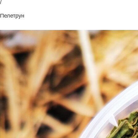
/
Пелетрун