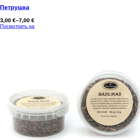
Петрушка
3,00
€
–
7,00
€
Диапазон
Посмотреть на
цен:
3,00 €
–
7,00 €