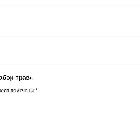
абор трав»
поля помечены
*