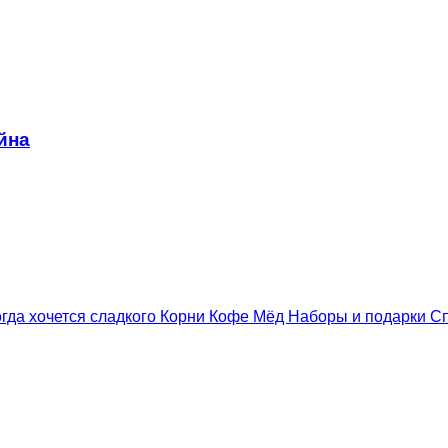
йна
гда хочется сладкого
Корни
Кофе
Мёд
Наборы и подарки
С