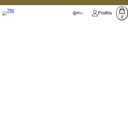
Profilis
RU
0