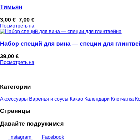
Тимьян
3,00
€
–
7,00
€
Диапазон
Посмотреть на
цен:
3,00 €
–
Набор специй для вина — специи для глинтве
7,00 €
39,00
€
Посмотреть на
Категории
Аксессуары
Варенья и соусы
Какао
Календари
Клетчатка
Ко
Страницы
Давайте подружимся
Instagram
Facebook