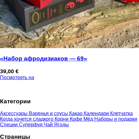
«Набор афродизиаков — 69»
39,00
€
Посмотреть на
Категории
Аксессуары
Варенья и соусы
Какао
Календари
Клетчатка
Когда хочется сладкого
Корни
Кофе
Мёд
Наборы и подарки
Специи
Суперфуд
Чай
Ягоды
Страницы