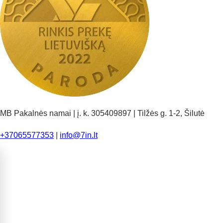
MB Pakalnės namai | į. k. 305409897 | Tilžės g. 1-2, Šilutė
+37065577353
|
info@7in.lt