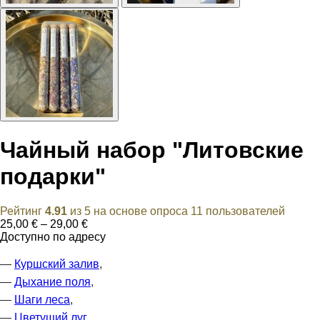
Чайный набор "Литовские
подарки"
Рейтинг
4.91
из 5 на основе опроса
11
пользователей
Диапазон
25,00
€
–
29,00
€
цен:
Доступно по адресу
25,00 €
–
—
Куршский залив
,
29,00 €
—
Дыхание поля
,
—
Шаги леса
,
—
Цветущий луг
.