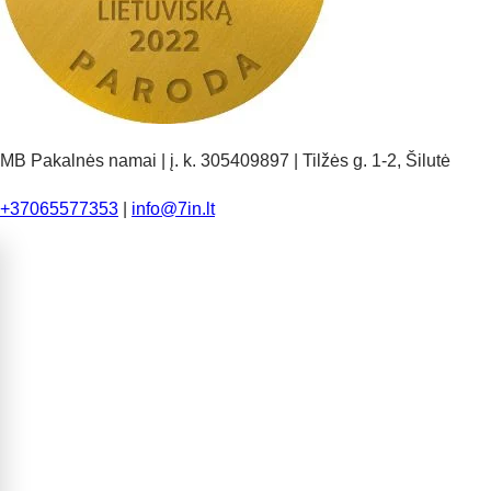
MB Pakalnės namai | į. k. 305409897 | Tilžės g. 1-2, Šilutė
+37065577353
|
info@7in.lt