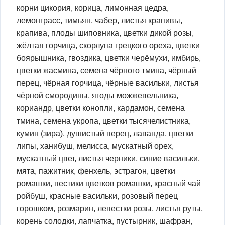
корни цикория, корица, лимонная цедра,
лемонграсс, тимьян, чабер, листья крапивы,
крапива, плоды шиповника, цветки дикой розы,
жёлтая горчица, скорлупа грецкого ореха, цветки
боярышника, гвоздика, цветки черёмухи, имбирь,
цветки жасмина, семена чёрного тмина, чёрный
перец, чёрная горчица, чёрные васильки, листья
чёрной смородины, ягоды можжевельника,
кориандр, цветки конопли, кардамон, семена
тмина, семена укропа, цветки тысячелистника,
кумин (зира), душистый перец, лаванда, цветки
липы, ханибуш, мелисса, мускатный орех,
мускатный цвет, листья черники, синие васильки,
мята, пажитник, фенхель, эстрагон, цветки
ромашки, пестики цветков ромашки, красный чай
ройбуш, красные васильки, розовый перец
горошком, розмарин, лепестки розы, листья руты,
корень солодки, лапчатка, пустырник, шафран,