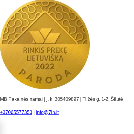
MB Pakalnės namai | į. k. 305409897 | Tilžės g. 1-2, Šilutė
+37065577353
|
info@7in.lt