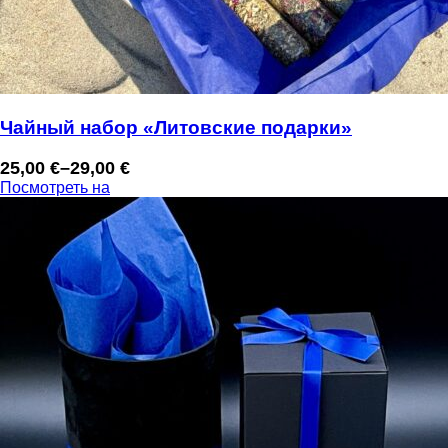
Чайный набор «Литовские подарки»
25,00
€
–
29,00
€
Диапазон
Посмотреть на
цен:
25,00 €
–
29,00 €