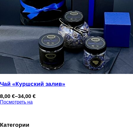
Чай «Куршский залив»
8,00
€
–
34,00
€
Диапазон
Посмотреть на
цен:
8,00 €
–
Категории
34,00 €