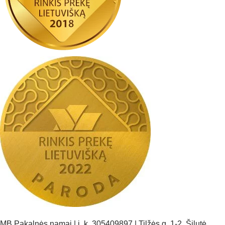
MB Pakalnės namai | į. k. 305409897 | Tilžės g. 1-2, Šilutė