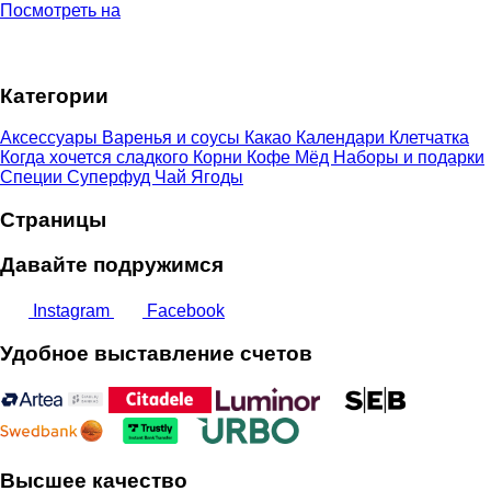
Посмотреть на
цен:
9,00 €
–
Категории
21,00 €
Аксессуары
Варенья и соусы
Какао
Календари
Клетчатка
Когда хочется сладкого
Корни
Кофе
Мёд
Наборы и подарки
Специи
Суперфуд
Чай
Ягоды
Страницы
Давайте подружимся
Instagram
Facebook
Удобное выставление счетов
Высшее качество