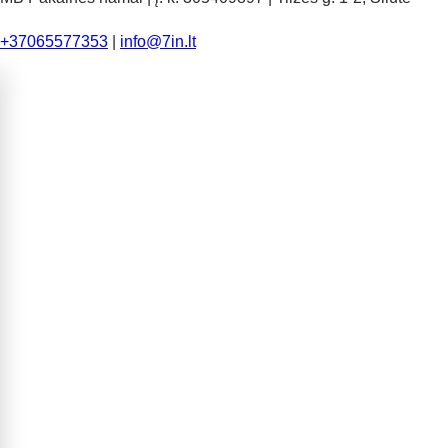
+37065577353
|
info@7in.lt