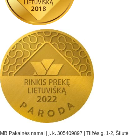
MB Pakalnės namai | į. k. 305409897 | Tilžės g. 1-2, Šilutė