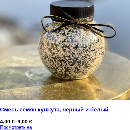
Смесь семян кунжута, черный и белый
4,00
€
–
9,00
€
Диапазон
Посмотреть на