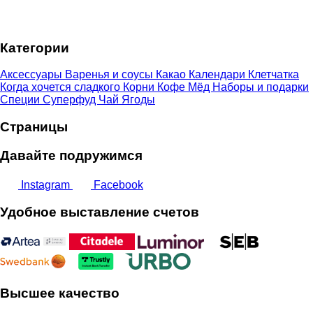
цен:
4,00 €
–
Категории
9,00 €
Аксессуары
Варенья и соусы
Какао
Календари
Клетчатка
Когда хочется сладкого
Корни
Кофе
Мёд
Наборы и подарки
Специи
Суперфуд
Чай
Ягоды
Страницы
Давайте подружимся
Instagram
Facebook
Удобное выставление счетов
Высшее качество