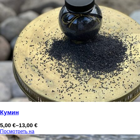
Кумин
5,00
€
–
13,00
€
Диапазон
Посмотреть на
цен: