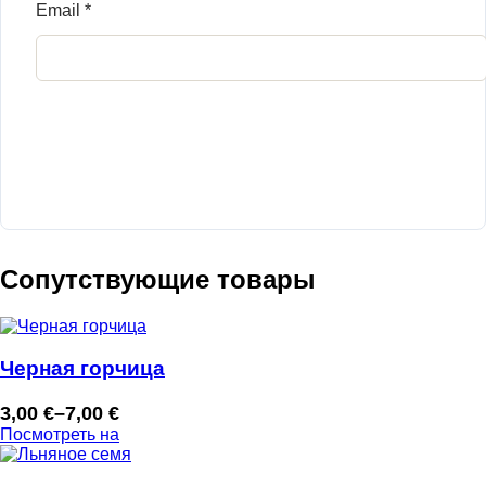
Email
*
Сопутствующие товары
Черная горчица
3,00
€
–
7,00
€
Диапазон
Посмотреть на
цен:
3,00 €