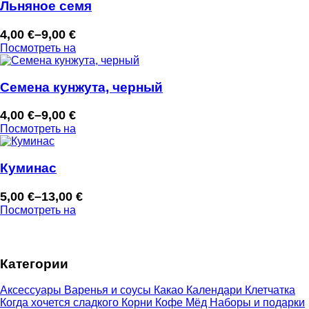
–
Льняное семя
7,00 €
4,00
€
–
9,00
€
Диапазон
Посмотреть на
цен:
4,00 €
–
Семена кунжута, черный
9,00 €
4,00
€
–
9,00
€
Диапазон
Посмотреть на
цен:
4,00 €
–
Куминас
9,00 €
5,00
€
–
13,00
€
Диапазон
Посмотреть на
цен:
5,00 €
–
Категории
13,00 €
Аксессуары
Варенья и соусы
Какао
Календари
Клетчатка
Когда хочется сладкого
Корни
Кофе
Мёд
Наборы и подарки