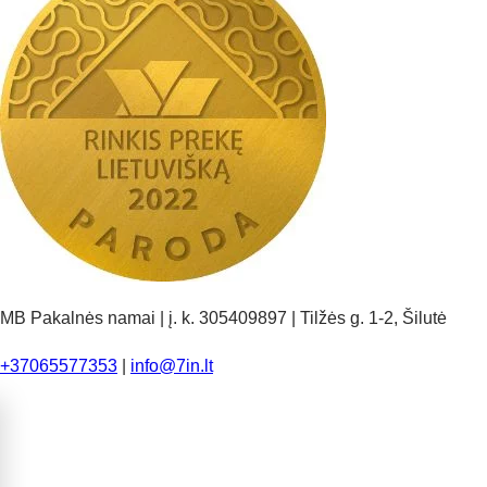
MB Pakalnės namai | į. k. 305409897 | Tilžės g. 1-2, Šilutė
+37065577353
|
info@7in.lt