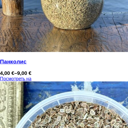
Панколис
4,00
€
–
9,00
€
Диапазон
Посмотреть на
цен:
4,00 €
–
9,00 €