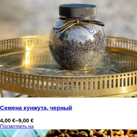
Семена кунжута, черный
4,00
€
–
9,00
€
Диапазон
Посмотреть на
цен:
4,00 €