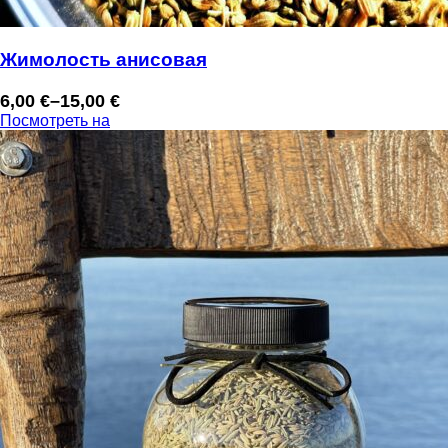
Жимолость анисовая
6,00
€
–
15,00
€
Диапазон
Посмотреть на
цен:
6,00 €
–
15,00 €