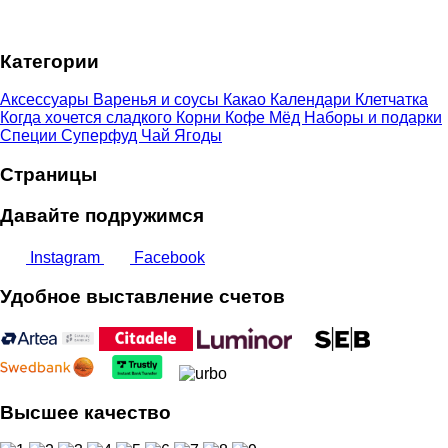
3,00 €
–
Категории
7,00 €
Аксессуары
Варенья и соусы
Какао
Календари
Клетчатка
Когда хочется сладкого
Корни
Кофе
Мёд
Наборы и подарки
Специи
Суперфуд
Чай
Ягоды
Страницы
Давайте подружимся
Instagram
Facebook
Удобное выставление счетов
Высшее качество