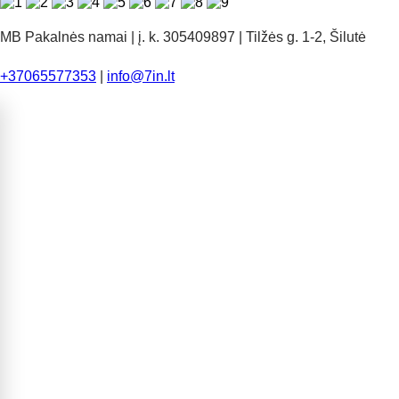
MB Pakalnės namai | į. k. 305409897 | Tilžės g. 1-2, Šilutė
+37065577353
|
info@7in.lt