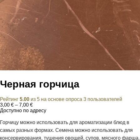
Черная горчица
Рейтинг
5.00
из 5 на основе опроса
3
пользователей
Диапазон
3,00
€
–
7,00
€
цен:
Доступно по адресу
3,00 €
–
Горчицу можно использовать для ароматизации блюд в
7,00 €
самых разных формах. Семена можно использовать для
консервирования, тушения овощей, супов, мясного фарша.