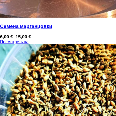
Семена марганцовки
6,00
€
–
15,00
€
Диапазон
Посмотреть на
цен:
6,00 €
–
15,00 €