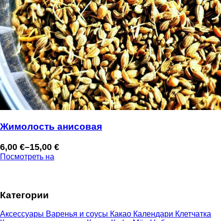
Жимолость анисовая
6,00
€
–
15,00
€
Диапазон
Посмотреть на
цен:
6,00 €
–
Категории
15,00 €
Аксессуары
Варенья и соусы
Какао
Календари
Клетчатка