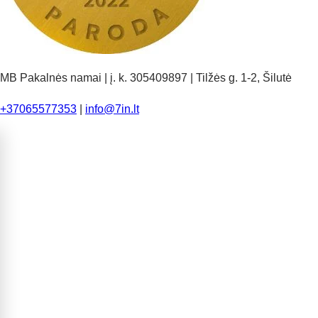
MB Pakalnės namai | į. k. 305409897 | Tilžės g. 1-2, Šilutė
+37065577353
|
info@7in.lt