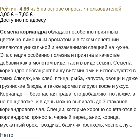
Рейтинг
4.86
из 5 на основе опроса
7
пользователей
Диапазон
3,00
€
–
7,00
€
цен:
Доступно по адресу
3,00 €
–
Семена кориандра
обладают особенно приятным
7,00 €
цветочно-лимонным ароматом и в таком сочетании
являются уникальной и незаменимой специей на кухне.
Эта специя особенно полезна и приятна в качестве
добавки как в молотом виде, так и в виде семян. Семена
кориандра обогащают пищу витаминами и используются в
таких блюдах, как хлеб, птица, рыба, капуста, овощи и даже
грузинские блюда, а также ароматизируют кофе и уксус.
Кориандр — безопасная трава, его добавляют по ложке, а
не по щепотке, и в день можно выпивать до 3 стаканов
кориандрового чая. Специи, которые хорошо сочетаются с
кориандром: пряность, черный перец, анис, корица,
мускатный орех, гвоздика, базилик, фенхель, чеснок, лук.
Нетто