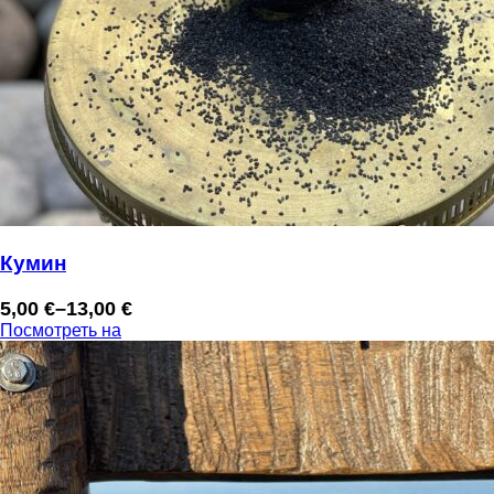
Кумин
5,00
€
–
13,00
€
Диапазон
Посмотреть на
цен:
5,00 €
–
13,00 €