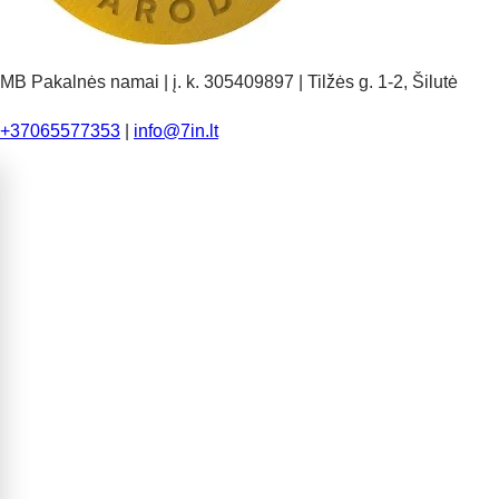
MB Pakalnės namai | į. k. 305409897 | Tilžės g. 1-2, Šilutė
+37065577353
|
info@7in.lt