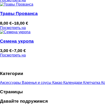
Посмотреть на
цен:
9,00 €
–
Травы Прованса
21,00 €
8,00
€
–
18,00
€
Диапазон
Посмотреть на
цен:
8,00 €
–
Семена укропа
18,00 €
3,00
€
–
7,00
€
Диапазон
Посмотреть на
цен:
3,00 €
–
Категории
7,00 €
Аксессуары
Варенья и соусы
Какао
Календари
Клетчатка
Ко
Страницы
Давайте подружимся