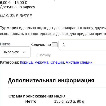
Диапазон
6,00
€
–
15,00
€
цен:
Доступно по адресу
6,00 €
–
МАЛЬТА В ЛИТВЕ
15,00 €
Турмерик
идеально подходит для приправы к плову, другим
использовать в кондитерских изделиях для придания приятн
Нетто
Количество
−
В корзину
Категории:
Корица, куркума
,
Специи
,
Чистые специи
Дополнительная информация
Страна происхождения
Индия
Нетто
135 g, 270 g, 90 g