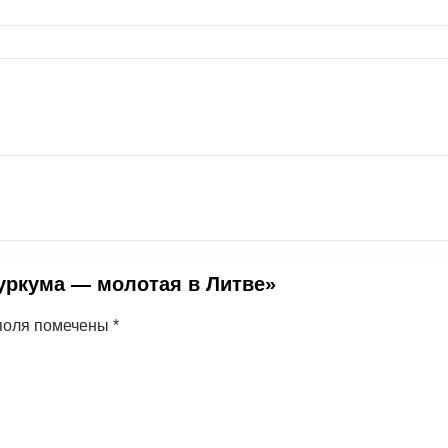
Куркума — молотая в Литве»
поля помечены
*