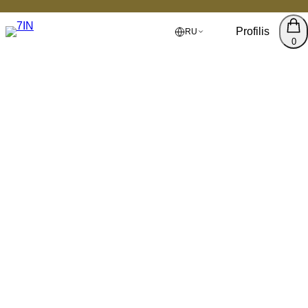
Profilis
RU
0