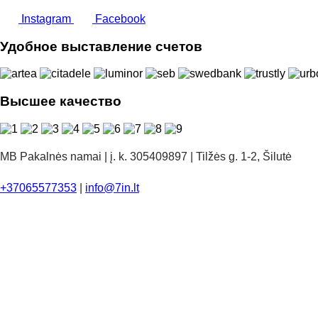
Instagram
Facebook
Удобное выставление счетов
Высшее качество
MB Pakalnės namai | į. k. 305409897 | Tilžės g. 1-2, Šilutė
+37065577353
|
info@7in.lt