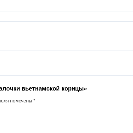
Палочки вьетнамской корицы»
поля помечены
*