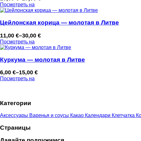
Диапазон
Посмотреть на
цен:
10,00 €
–
Цейлонская корица — молотая в Литве
27,00 €
11,00
€
–
30,00
€
Диапазон
Посмотреть на
цен:
11,00 €
–
Куркума — молотая в Литве
30,00 €
6,00
€
–
15,00
€
Диапазон
Посмотреть на
цен:
6,00 €
–
Категории
15,00 €
Аксессуары
Варенья и соусы
Какао
Календари
Клетчатка
Ко
Страницы
Давайте подружимся