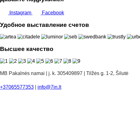
Instagram
Facebook
Удобное выставление счетов
Высшее качество
MB Pakalnės namai | į. k. 305409897 | Tilžės g. 1-2, Šilutė
+37065577353
|
info@7in.lt