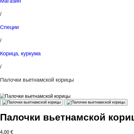
Магазин
/
Специи
/
Корица, куркума
/
Палочки вьетнамской корицы
Палочки вьетнамской кори
4,00
€