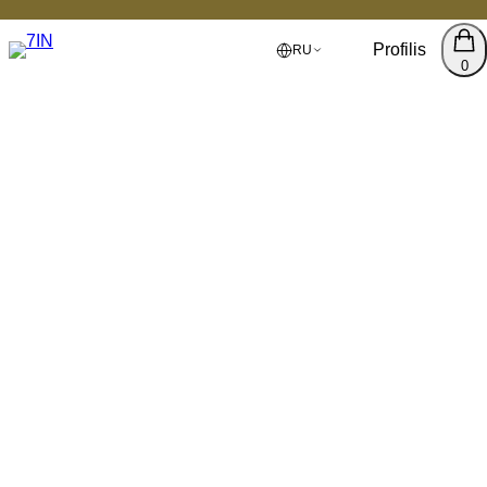
Profilis
RU
0