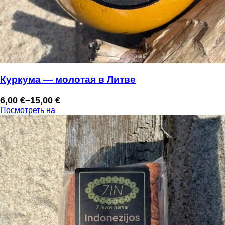
Куркума — молотая в Литве
6,00
€
–
15,00
€
Диапазон
Посмотреть на
цен:
6,00 €
–
15,00 €