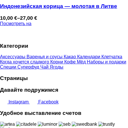
Индонезийская корица — молотая в Литве
10,00
€
–
27,00
€
Диапазон
Посмотреть на
цен:
10,00 €
–
Категории
27,00 €
Аксессуары
Варенья и соусы
Какао
Календари
Клетчатка
Когда хочется сладкого
Корни
Кофе
Мёд
Наборы и подарки
Специи
Суперфуд
Чай
Ягоды
Страницы
Давайте подружимся
Instagram
Facebook
Удобное выставление счетов