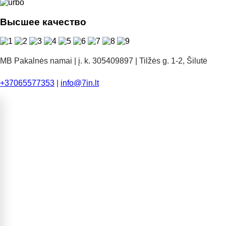
Высшее качество
MB Pakalnės namai | į. k. 305409897 | Tilžės g. 1-2, Šilutė
+37065577353
|
info@7in.lt