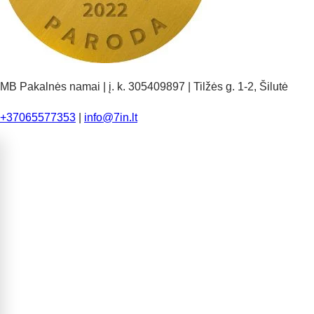
MB Pakalnės namai | į. k. 305409897 | Tilžės g. 1-2, Šilutė
+37065577353
|
info@7in.lt