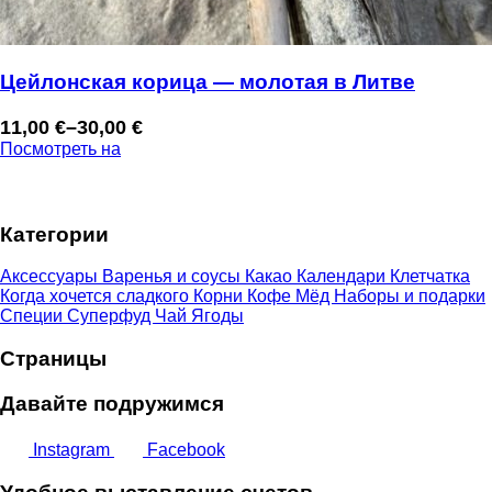
Цейлонская корица — молотая в Литве
11,00
€
–
30,00
€
Диапазон
Посмотреть на
цен:
11,00 €
–
Категории
30,00 €
Аксессуары
Варенья и соусы
Какао
Календари
Клетчатка
Когда хочется сладкого
Корни
Кофе
Мёд
Наборы и подарки
Специи
Суперфуд
Чай
Ягоды
Страницы
Давайте подружимся
Instagram
Facebook