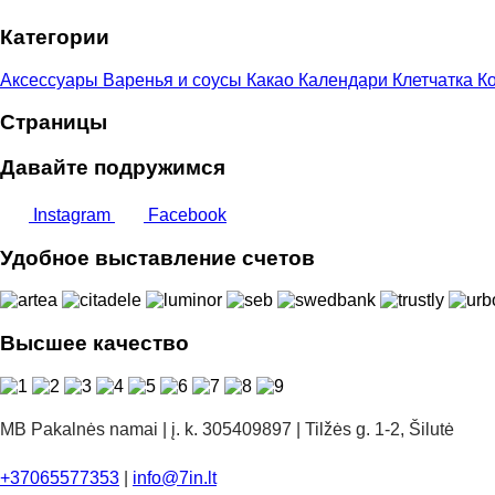
–
Категории
9,00 €
Аксессуары
Варенья и соусы
Какао
Календари
Клетчатка
Ко
Страницы
Давайте подружимся
Instagram
Facebook
Удобное выставление счетов
Высшее качество
MB Pakalnės namai | į. k. 305409897 | Tilžės g. 1-2, Šilutė
+37065577353
|
info@7in.lt