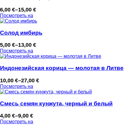
6,00
€
–
15,00
€
Диапазон
Посмотреть на
цен:
6,00 €
–
Солод имбирь
15,00 €
5,00
€
–
13,00
€
Диапазон
Посмотреть на
цен:
5,00 €
–
Индонезийская корица — молотая в Литве
13,00 €
10,00
€
–
27,00
€
Диапазон
Посмотреть на
цен:
10,00 €
–
Смесь семян кунжута, черный и белый
27,00 €
4,00
€
–
9,00
€
Диапазон
Посмотреть на
цен:
4,00 €