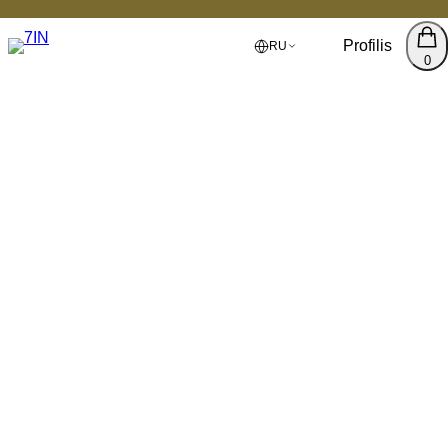
Profilis
RU
0