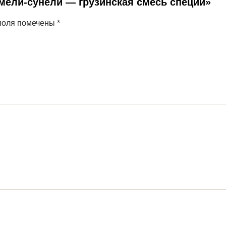
Хмели-сунели — грузинская смесь специй»
поля помечены
*