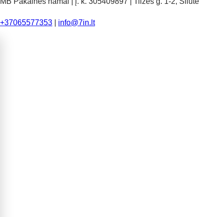
MB Pakalnės namai | į. k. 305409897 | Tilžės g. 1-2, Šilutė
+37065577353
|
info@7in.lt