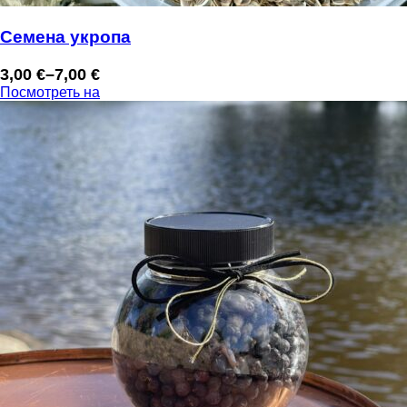
Семена укропа
3,00
€
–
7,00
€
Диапазон
Посмотреть на
цен:
3,00 €
–
7,00 €