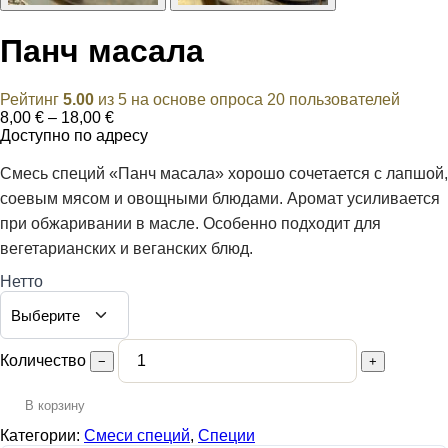
Панч масала
Рейтинг
5.00
из 5 на основе опроса
20
пользователей
Диапазон
8,00
€
–
18,00
€
цен:
Доступно по адресу
8,00 €
–
Смесь специй «Панч масала» хорошо сочетается с лапшой,
18,00 €
соевым мясом и овощными блюдами. Аромат усиливается
при обжаривании в масле. Особенно подходит для
вегетарианских и веганских блюд.
Нетто
Количество
−
+
В корзину
Категории:
Смеси специй
,
Специи