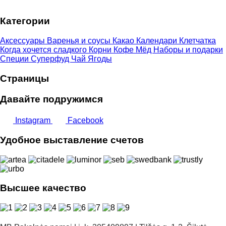
–
Категории
9,00 €
Аксессуары
Варенья и соусы
Какао
Календари
Клетчатка
Когда хочется сладкого
Корни
Кофе
Мёд
Наборы и подарки
Специи
Суперфуд
Чай
Ягоды
Страницы
Давайте подружимся
Instagram
Facebook
Удобное выставление счетов
Высшее качество