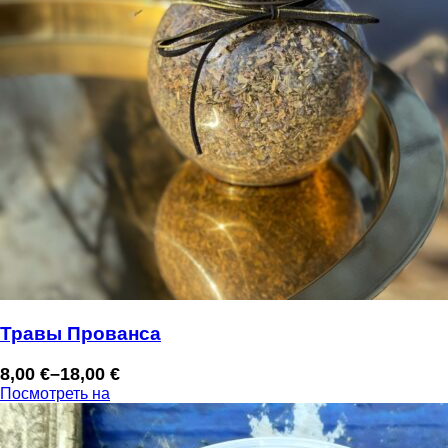
Травы Прованса
8,00
€
–
18,00
€
Диапазон
Посмотреть на
цен:
8,00 €