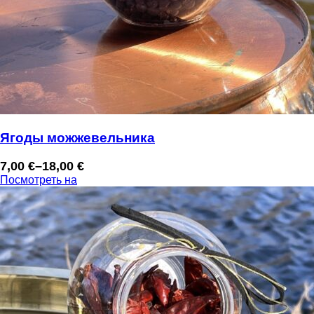
Ягоды можжевельника
7,00
€
–
18,00
€
Диапазон
Посмотреть на
цен:
7,00 €
–
18,00 €