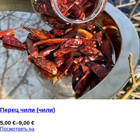
Перец чили (чили)
5,00
€
–
9,00
€
Диапазон
Посмотреть на
цен:
5,00 €