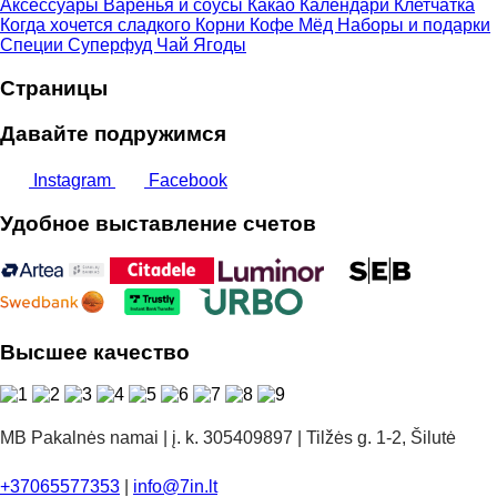
Аксессуары
Варенья и соусы
Какао
Календари
Клетчатка
Когда хочется сладкого
Корни
Кофе
Мёд
Наборы и подарки
Специи
Суперфуд
Чай
Ягоды
Страницы
Давайте подружимся
Instagram
Facebook
Удобное выставление счетов
Высшее качество
MB Pakalnės namai | į. k. 305409897 | Tilžės g. 1-2, Šilutė
+37065577353
|
info@7in.lt