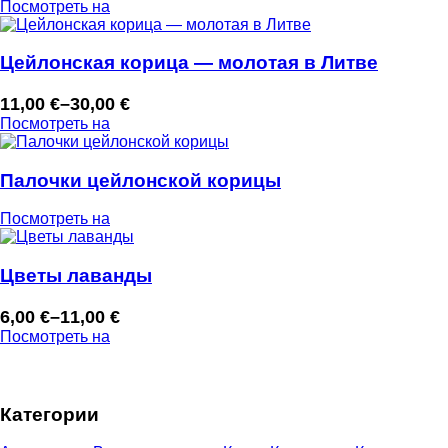
Посмотреть на
цен:
3,00 €
–
Цейлонская корица — молотая в Литве
7,00 €
11,00
€
–
30,00
€
Диапазон
Посмотреть на
цен:
11,00 €
–
Палочки цейлонской корицы
30,00 €
Посмотреть на
Цветы лаванды
6,00
€
–
11,00
€
Диапазон
Посмотреть на
цен:
6,00 €
–
Категории
11,00 €