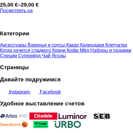
25,00
€
–
29,00
€
Диапазон
Посмотреть на
цен:
25,00 €
–
Категории
29,00 €
Аксессуары
Варенья и соусы
Какао
Календари
Клетчатка
Когда хочется сладкого
Корни
Кофе
Мёд
Наборы и подарки
Специи
Суперфуд
Чай
Ягоды
Страницы
Давайте подружимся
Instagram
Facebook
Удобное выставление счетов