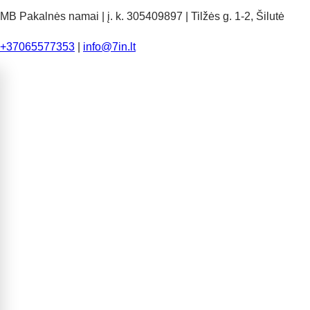
MB Pakalnės namai | į. k. 305409897 | Tilžės g. 1-2, Šilutė
+37065577353
|
info@7in.lt