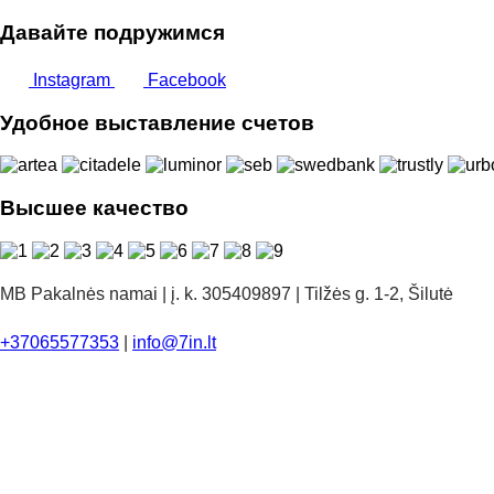
Давайте подружимся
Instagram
Facebook
Удобное выставление счетов
Высшее качество
MB Pakalnės namai | į. k. 305409897 | Tilžės g. 1-2, Šilutė
+37065577353
|
info@7in.lt