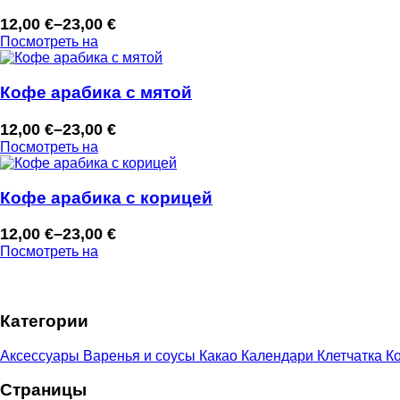
23,00 €
12,00
€
–
23,00
€
Диапазон
Посмотреть на
цен:
12,00 €
–
Кофе арабика с мятой
23,00 €
12,00
€
–
23,00
€
Диапазон
Посмотреть на
цен:
12,00 €
–
Кофе арабика с корицей
23,00 €
12,00
€
–
23,00
€
Диапазон
Посмотреть на
цен:
12,00 €
–
Категории
23,00 €
Аксессуары
Варенья и соусы
Какао
Календари
Клетчатка
Ко
Страницы