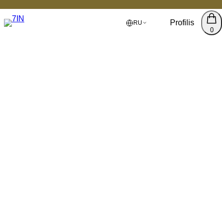
Profilis
RU
0