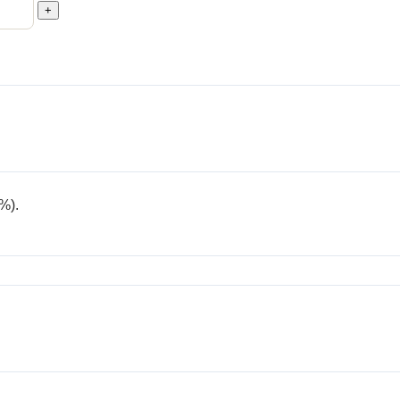
+
%).