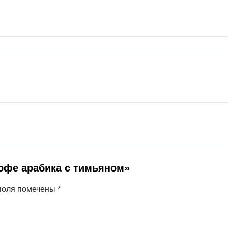
Кофе арабика с тимьяном»
поля помечены
*