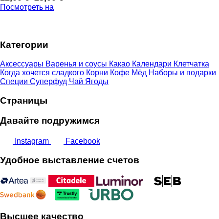
Диапазон
Посмотреть на
цен:
12,00 €
–
Категории
23,00 €
Аксессуары
Варенья и соусы
Какао
Календари
Клетчатка
Когда хочется сладкого
Корни
Кофе
Мёд
Наборы и подарки
Специи
Суперфуд
Чай
Ягоды
Страницы
Давайте подружимся
Instagram
Facebook
Удобное выставление счетов
Высшее качество