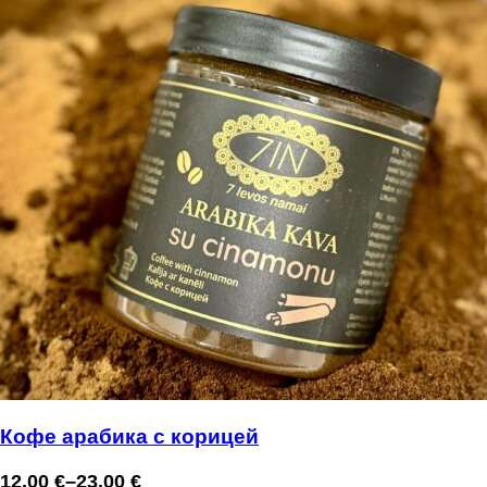
Кофе арабика с корицей
12,00
€
–
23,00
€