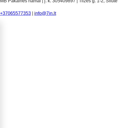
MB Pakalnės namai | į. k. 305409897 | Tilžės g. 1-2, Šilutė
+37065577353
|
info@7in.lt