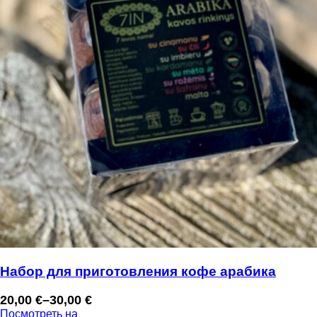
Набор для приготовления кофе арабика
20,00
€
–
30,00
€
Диапазон
Посмотреть на