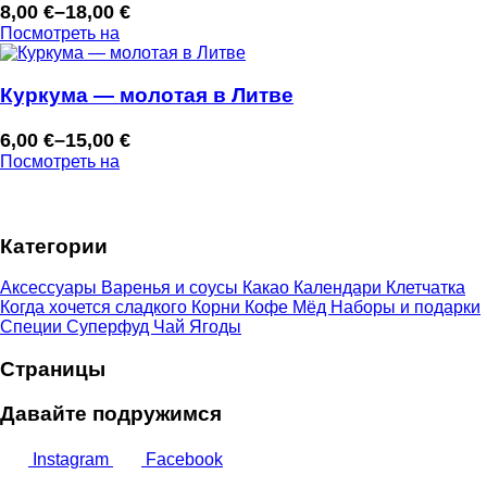
8,00
€
–
18,00
€
Диапазон
Посмотреть на
цен:
8,00 €
–
Куркума — молотая в Литве
18,00 €
6,00
€
–
15,00
€
Диапазон
Посмотреть на
цен:
6,00 €
–
Категории
15,00 €
Аксессуары
Варенья и соусы
Какао
Календари
Клетчатка
Когда хочется сладкого
Корни
Кофе
Мёд
Наборы и подарки
Специи
Суперфуд
Чай
Ягоды
Страницы
Давайте подружимся
Instagram
Facebook