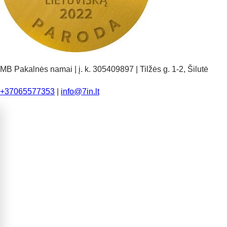
MB Pakalnės namai | į. k. 305409897 | Tilžės g. 1-2, Šilutė
+37065577353
|
info@7in.lt