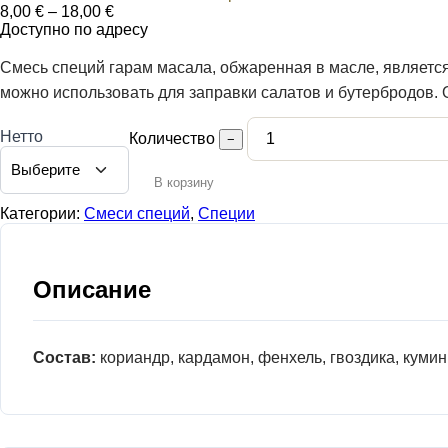
Диапазон
8,00
€
–
18,00
€
цен:
Доступно по адресу
8,00 €
–
Смесь специй гарам масала, обжаренная в масле, является
18,00 €
можно использовать для заправки салатов и бутербродов. 
Нетто
Количество
−
В корзину
Категории:
Смеси специй
,
Специи
Описание
Состав:
кориандр, кардамон, фенхель, гвоздика, кумин