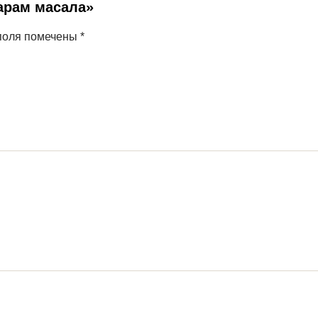
Гарам масала»
поля помечены
*