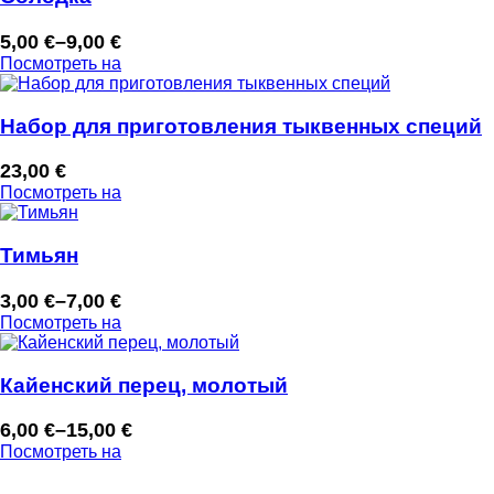
5,00
€
–
9,00
€
Диапазон
Посмотреть на
цен:
5,00 €
–
Набор для приготовления тыквенных специй
9,00 €
23,00
€
Посмотреть на
Тимьян
3,00
€
–
7,00
€
Диапазон
Посмотреть на
цен:
3,00 €
–
Кайенский перец, молотый
7,00 €
6,00
€
–
15,00
€
Диапазон
Посмотреть на
цен:
6,00 €