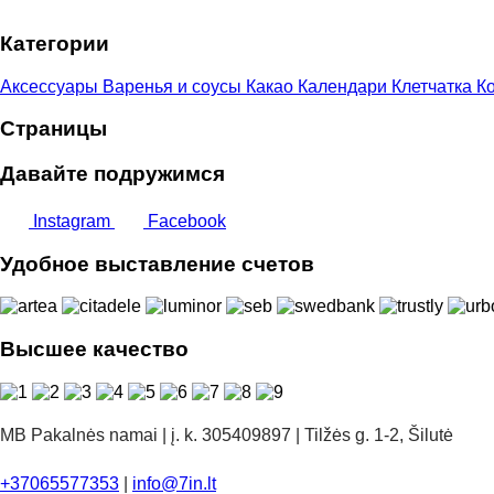
–
Категории
15,00 €
Аксессуары
Варенья и соусы
Какао
Календари
Клетчатка
Ко
Страницы
Давайте подружимся
Instagram
Facebook
Удобное выставление счетов
Высшее качество
MB Pakalnės namai | į. k. 305409897 | Tilžės g. 1-2, Šilutė
+37065577353
|
info@7in.lt