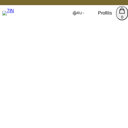
Profilis
RU
0