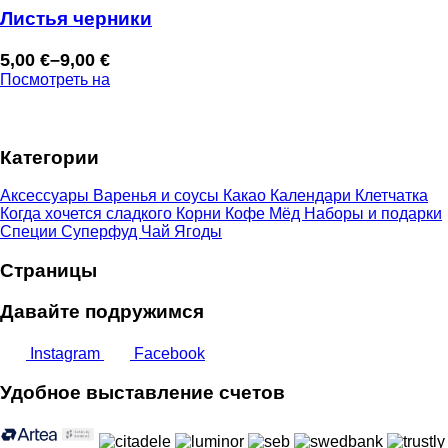
Листья черники
5,00
€
–
9,00
€
Диапазон
Посмотреть на
цен:
5,00 €
–
Категории
9,00 €
Аксессуары
Варенья и соусы
Какао
Календари
Клетчатка
Когда хочется сладкого
Корни
Кофе
Мёд
Наборы и подарки
Специи
Суперфуд
Чай
Ягоды
Страницы
Давайте подружимся
Instagram
Facebook
Удобное выставление счетов