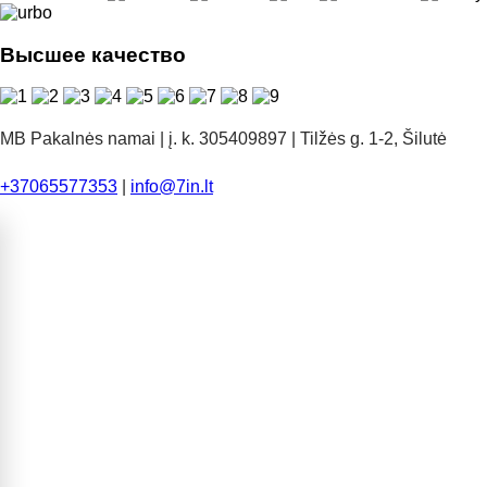
Высшее качество
MB Pakalnės namai | į. k. 305409897 | Tilžės g. 1-2, Šilutė
+37065577353
|
info@7in.lt