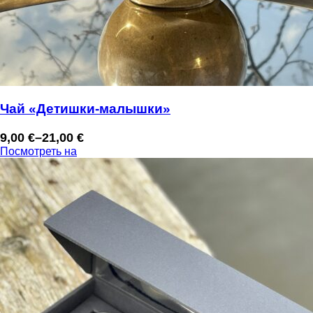
Чай «Детишки-малышки»
9,00
€
–
21,00
€
Диапазон
Посмотреть на
цен:
9,00 €
–
21,00 €