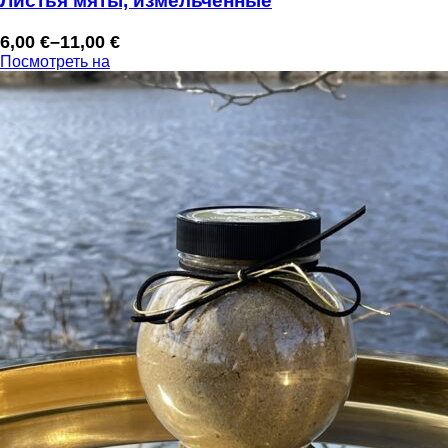
Листья мяты, измельченные
6,00
€
–
11,00
€
Диапазон
Посмотреть на
цен:
6,00 €
–
11,00 €