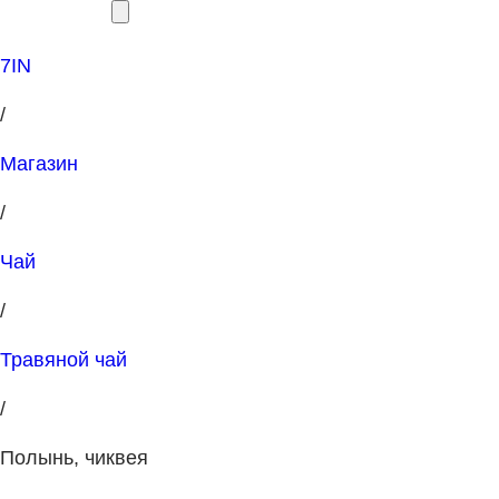
7IN
/
Магазин
/
Чай
/
Травяной чай
/
Полынь, чиквея