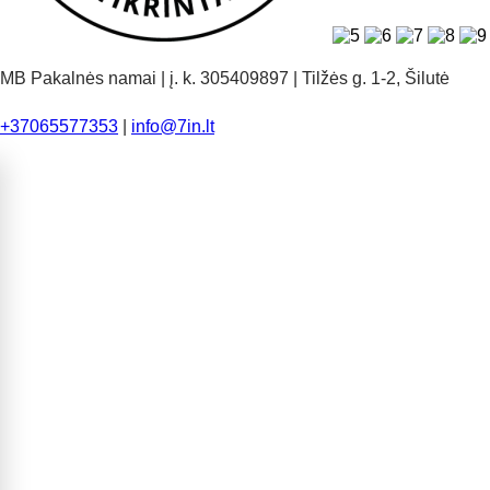
MB Pakalnės namai | į. k. 305409897 | Tilžės g. 1-2, Šilutė
+37065577353
|
info@7in.lt