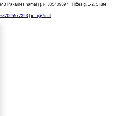
MB Pakalnės namai | į. k. 305409897 | Tilžės g. 1-2, Šilutė
+37065577353
|
info@7in.lt