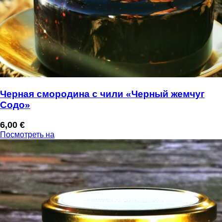
Черная смородина с чили «Черный жемчуг
Содо»
6,00
€
Посмотреть на