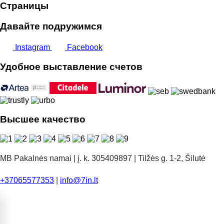
Страницы
Давайте подружимся
Instagram
Facebook
Удобное выставление счетов
Высшее качество
MB Pakalnės namai | į. k. 305409897 | Tilžės g. 1-2, Šilutė
+37065577353
|
info@7in.lt