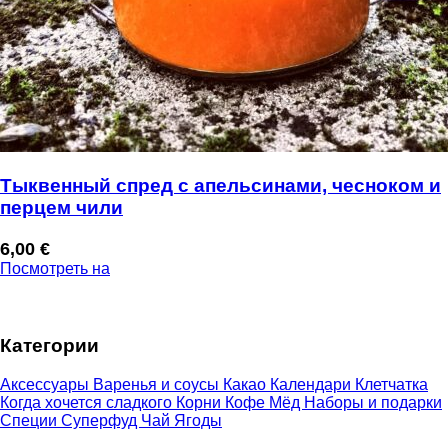
Тыквенный спред с апельсинами, чесноком и
перцем чили
6,00
€
Посмотреть на
Категории
Аксессуары
Варенья и соусы
Какао
Календари
Клетчатка
Когда хочется сладкого
Корни
Кофе
Мёд
Наборы и подарки
Специи
Суперфуд
Чай
Ягоды