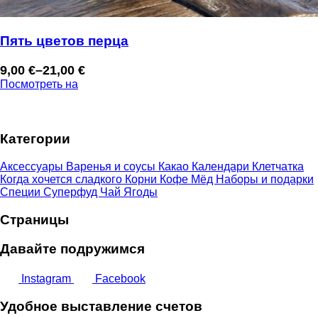
Пять цветов перца
9,00
€
–
21,00
€
Диапазон
Посмотреть на
цен:
9,00 €
–
Категории
21,00 €
Аксессуары
Варенья и соусы
Какао
Календари
Клетчатка
Когда хочется сладкого
Корни
Кофе
Мёд
Наборы и подарки
Специи
Суперфуд
Чай
Ягоды
Страницы
Давайте подружимся
Instagram
Facebook
Удобное выставление счетов