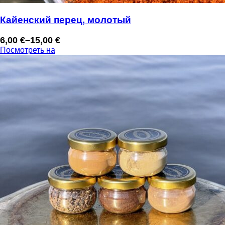
Кайенский перец, молотый
6,00
€
–
15,00
€
Диапазон
Посмотреть на
цен:
6,00 €
–
15,00 €