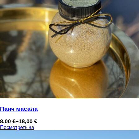
Панч масала
8,00
€
–
18,00
€
Диапазон
Посмотреть на
цен:
8,00 €