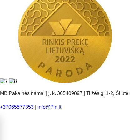
MB Pakalnės namai | į. k. 305409897 | Tilžės g. 1-2, Šilutė
+37065577353
|
info@7in.lt