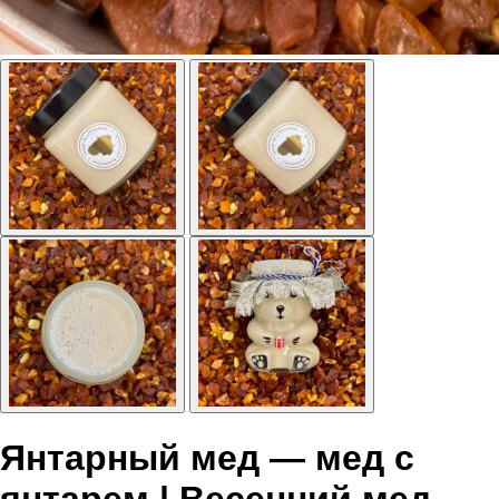
Янтарный мед — мед с
янтарем | Весенний мед