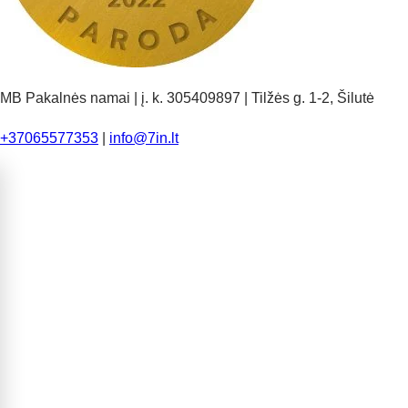
MB Pakalnės namai | į. k. 305409897 | Tilžės g. 1-2, Šilutė
+37065577353
|
info@7in.lt