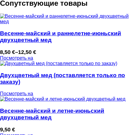
Сопутствующие товары
Весенне-майский и раннелетне-июньский
двухцветный мед
8,50
€
–
12,50
€
Диапазон
Посмотреть на
цен:
8,50 €
–
Двухцветный мед (поставляется только по
12,50 €
заказу)
Посмотреть на
Весенне-майский и летне-июньский
двухцветный мед
9,50
€