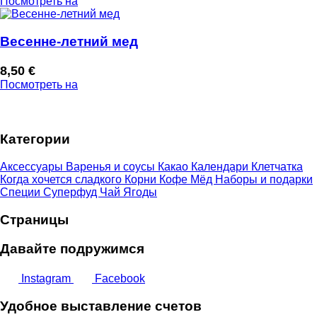
Посмотреть на
Весенне-летний мед
8,50
€
Посмотреть на
Категории
Аксессуары
Варенья и соусы
Какао
Календари
Клетчатка
Когда хочется сладкого
Корни
Кофе
Мёд
Наборы и подарки
Специи
Суперфуд
Чай
Ягоды
Страницы
Давайте подружимся
Instagram
Facebook
Удобное выставление счетов