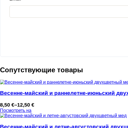
Сопутствующие товары
Весенне-майский и раннелетне-июньский дву
8,50
€
–
12,50
€
Диапазон
Посмотреть на
цен:
8,50 €
–
Весенне-майский и летне-августовский двух