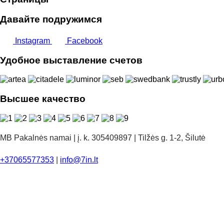
Давайте подружимся
Instagram
Facebook
Удобное выставление счетов
Высшее качество
MB Pakalnės namai | į. k. 305409897 | Tilžės g. 1-2, Šilutė
+37065577353
|
info@7in.lt