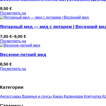
12,50 €
9,50
€
Посмотреть на
Янтарный мед — мед с янтарем | Весенний ме
7,00
€
–
9,00
€
Диапазон
Посмотреть на
цен:
7,00 €
–
Весенне-летний мед
9,00 €
8,50
€
Посмотреть на
Категории
Аксессуары
Варенья и соусы
Какао
Календари
Клетчатка
Ко
Страницы