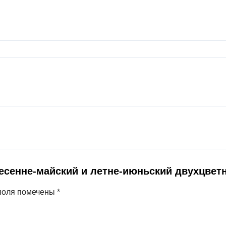
Весенне-майский и летне-июньский двухцвет
поля помечены
*