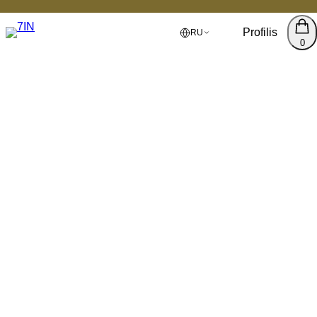
Profilis
RU
0