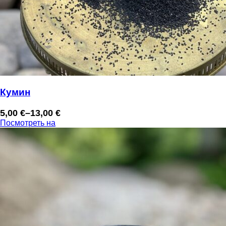
Кумин
5,00
€
–
13,00
€
Диапазон
Посмотреть на
цен:
5,00 €
–
13,00 €