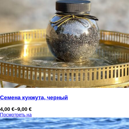
Семена кунжута, черный
4,00
€
–
9,00
€
Диапазон
Посмотреть на
цен:
4,00 €