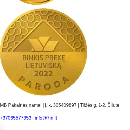
MB Pakalnės namai | į. k. 305409897 | Tilžės g. 1-2, Šilutė
+37065577353
|
info@7in.lt