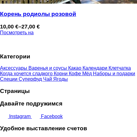
Корень родиолы розовой
10,00
€
–
27,00
€
Диапазон
Посмотреть на
цен:
10,00 €
–
Категории
27,00 €
Аксессуары
Варенья и соусы
Какао
Календари
Клетчатка
Когда хочется сладкого
Корни
Кофе
Мёд
Наборы и подарки
Специи
Суперфуд
Чай
Ягоды
Страницы
Давайте подружимся
Instagram
Facebook
Удобное выставление счетов