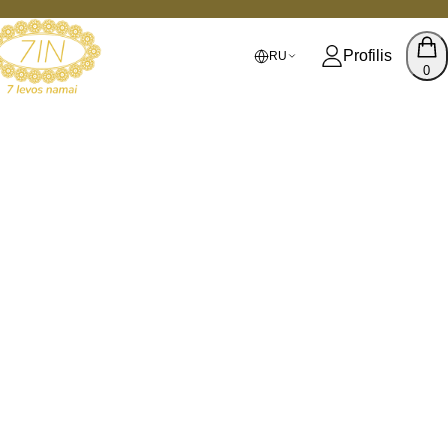
Profilis
RU
0