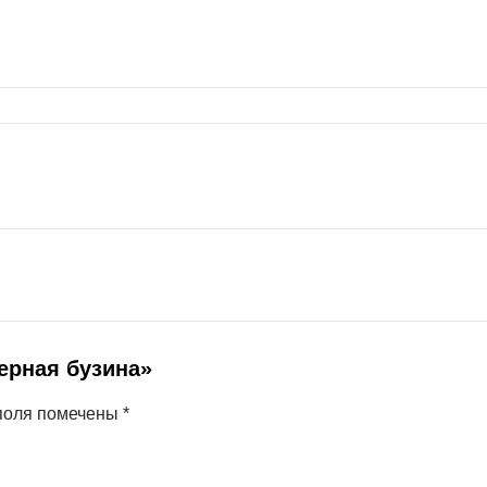
ерная бузина»
поля помечены
*