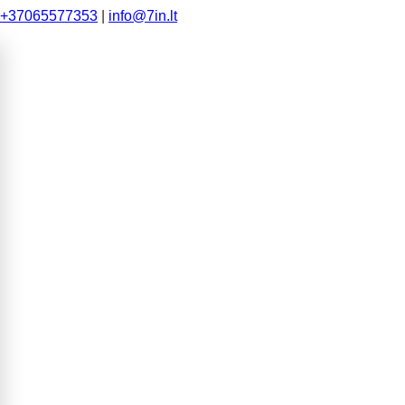
+37065577353
|
info@7in.lt