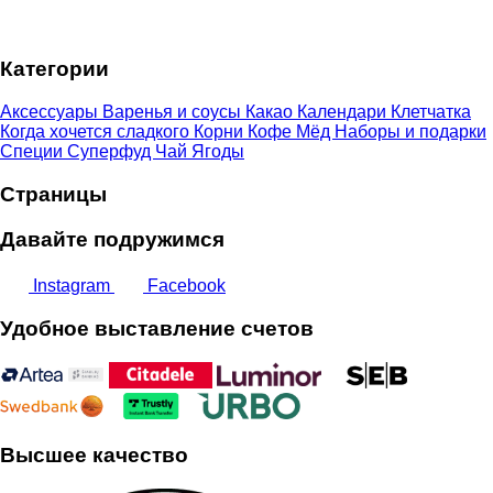
9,50 €
–
Категории
11,50 €
Аксессуары
Варенья и соусы
Какао
Календари
Клетчатка
Когда хочется сладкого
Корни
Кофе
Мёд
Наборы и подарки
Специи
Суперфуд
Чай
Ягоды
Страницы
Давайте подружимся
Instagram
Facebook
Удобное выставление счетов
Высшее качество