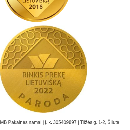
MB Pakalnės namai | į. k. 305409897 | Tilžės g. 1-2, Šilutė