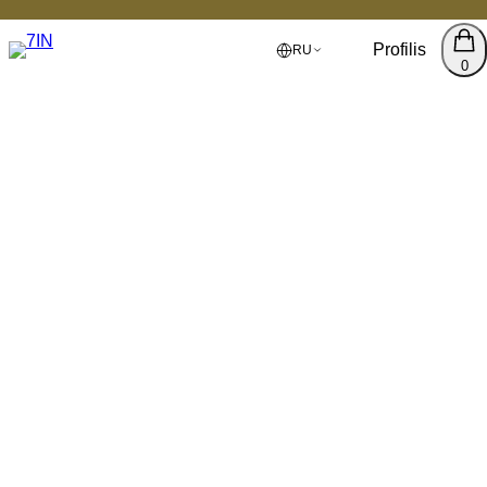
Profilis
RU
0