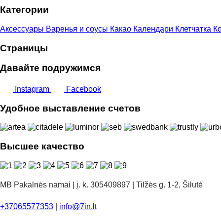
Категории
15,00 €
Аксессуары
Варенья и соусы
Какао
Календари
Клетчатка
Ко
Страницы
Давайте подружимся
Instagram
Facebook
Удобное выставление счетов
Высшее качество
MB Pakalnės namai | į. k. 305409897 | Tilžės g. 1-2, Šilutė
+37065577353
|
info@7in.lt