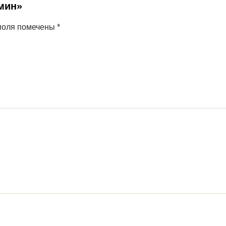
Тмин»
поля помечены
*