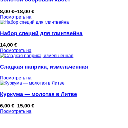
8,00
€
–
18,00
€
Диапазон
Посмотреть на
цен:
8,00 €
–
Набор специй для глинтвейна
18,00 €
14,00
€
Посмотреть на
Сладкая паприка, измельченная
Посмотреть на
Куркума — молотая в Литве
6,00
€
–
15,00
€
Диапазон
Посмотреть на
цен:
6,00 €
–