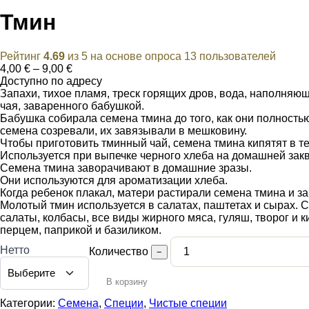
Тмин
Рейтинг
4.69
из 5 на основе опроса
13
пользователей
Диапазон
4,00
€
–
9,00
€
цен:
Доступно по адресу
4,00 €
Запахи, тихое пламя, треск горящих дров, вода, наполняю
–
чая, заваренного бабушкой.
9,00 €
Бабушка собирала семена тмина до того, как они полностью 
семена созревали, их завязывали в мешковину.
Чтобы приготовить тминный чай, семена тмина кипятят в т
Используется при выпечке черного хлеба на домашней закв
Семена тмина заворачивают в домашние зразы.
Они используются для ароматизации хлеба.
Когда ребенок плакал, матери растирали семена тмина и з
Молотый тмин используется в салатах, паштетах и сырах. 
салаты, колбасы, все виды жирного мяса, гуляш, творог и 
перцем, паприкой и базиликом.
Нетто
Количество
−
В корзину
Категории:
Семена
,
Специи
,
Чистые специи