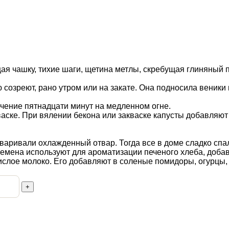
щая чашку, тихие шаги, щетина метлы, скребущая глиняный
созреют, рано утром или на закате. Она подносила веники к
ечение пятнадцати минут на медленном огне.
аске. При вялении бекона или закваске капусты добавляют 
аваривали охлажденный отвар. Тогда все в доме сладко спа
Семена используют для ароматизации печеного хлеба, добав
кислое молоко. Его добавляют в соленые помидоры, огурцы, 
+